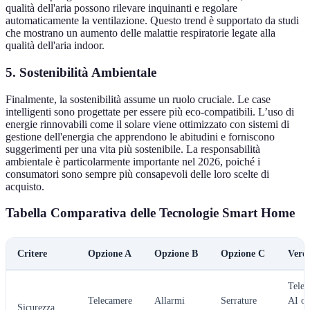
qualità dell'aria possono rilevare inquinanti e regolare
automaticamente la ventilazione. Questo trend è supportato da studi
che mostrano un aumento delle malattie respiratorie legate alla
qualità dell'aria indoor.
5. Sostenibilità Ambientale
Finalmente, la sostenibilità assume un ruolo cruciale. Le case
intelligenti sono progettate per essere più eco-compatibili. L’uso di
energie rinnovabili come il solare viene ottimizzato con sistemi di
gestione dell'energia che apprendono le abitudini e forniscono
suggerimenti per una vita più sostenibile. La responsabilità
ambientale è particolarmente importante nel 2026, poiché i
consumatori sono sempre più consapevoli delle loro scelte di
acquisto.
Tabella Comparativa delle Tecnologie Smart Home
Critere
Opzione A
Opzione B
Opzione C
Verdi
Telec
Telecamere
Allarmi
Serrature
AI of
Sicurezza