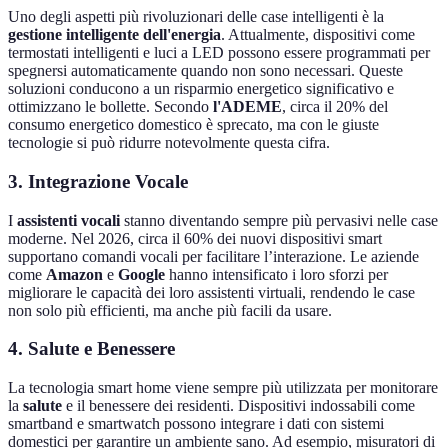
Uno degli aspetti più rivoluzionari delle case intelligenti è la
gestione intelligente dell'energia
. Attualmente, dispositivi come
termostati intelligenti e luci a LED possono essere programmati per
spegnersi automaticamente quando non sono necessari. Queste
soluzioni conducono a un risparmio energetico significativo e
ottimizzano le bollette. Secondo
l'ADEME
, circa il 20% del
consumo energetico domestico è sprecato, ma con le giuste
tecnologie si può ridurre notevolmente questa cifra.
3. Integrazione Vocale
I
assistenti vocali
stanno diventando sempre più pervasivi nelle case
moderne. Nel 2026, circa il 60% dei nuovi dispositivi smart
supportano comandi vocali per facilitare l’interazione. Le aziende
come
Amazon
e
Google
hanno intensificato i loro sforzi per
migliorare le capacità dei loro assistenti virtuali, rendendo le case
non solo più efficienti, ma anche più facili da usare.
4. Salute e Benessere
La tecnologia smart home viene sempre più utilizzata per monitorare
la
salute
e il benessere dei residenti. Dispositivi indossabili come
smartband e smartwatch possono integrare i dati con sistemi
domestici per garantire un ambiente sano. Ad esempio, misuratori di