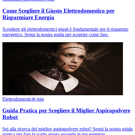
Come Scegliere il Giusto Elettrodomestico per
Risparmiare Energia
Scegliere gli elettrodomestici giusti è fondamentale per il risparmio
energetico. Segui la nostra guida per scoprire come fare.
Elettrodomestici
6
min
Guida Pratica per Scegliere il Miglior Aspirapolvere
Robot
Sei alla ricerca del miglior aspirapolvere robot? Segui la nostra guida
pratica per fare la scelta giusta secondo le tue esigenze.