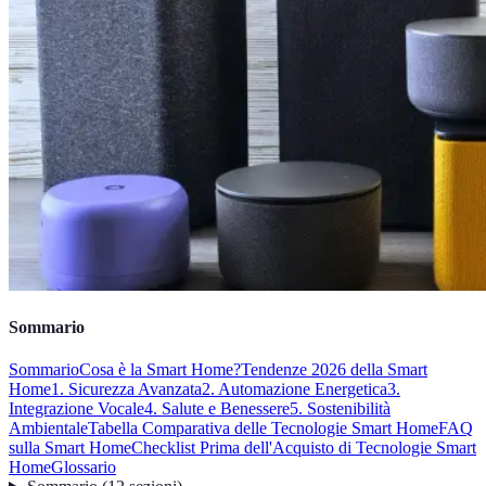
Sommario
Sommario
Cosa è la Smart Home?
Tendenze 2026 della Smart
Home
1. Sicurezza Avanzata
2. Automazione Energetica
3.
Integrazione Vocale
4. Salute e Benessere
5. Sostenibilità
Ambientale
Tabella Comparativa delle Tecnologie Smart Home
FAQ
sulla Smart Home
Checklist Prima dell'Acquisto di Tecnologie Smart
Home
Glossario