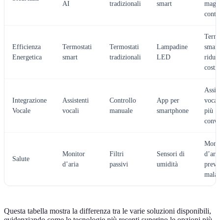
AI
tradizionali
smart
magg
contr
Termo
Efficienza
Termostati
Termostati
Lampadine
smart
Energetica
smart
tradizionali
LED
riduc
costi
Assis
Integrazione
Assistenti
Controllo
App per
vocal
Vocale
vocali
manuale
smartphone
più
conve
Moni
Monitor
Filtri
Sensori di
d’ari
Salute
d’aria
passivi
umidità
previ
malat
Questa tabella mostra la differenza tra le varie soluzioni disponibili,
evidenziando come le tecnologie più recenti superino le opzioni più