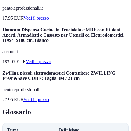
pentoleprofessionali.it
17.95
EUR
Vedi il prezzo
Homcom Dispensa Cucina in Truciolato e MDF con Ripiani
Aperti, Armadietti e Cassetto per Utensili ed Elettrodomestici,
119x41x180 cm, Bianco
aosom.it
183.95
EUR
Vedi il prezzo
Zwilling piccoli elettrodomestici Contenitore ZWILLING
Fresh&Save CUBE; Taglia 3M / 21 cm
pentoleprofessionali.it
27.95
EUR
Vedi il prezzo
Glossario
Terme
Definizione