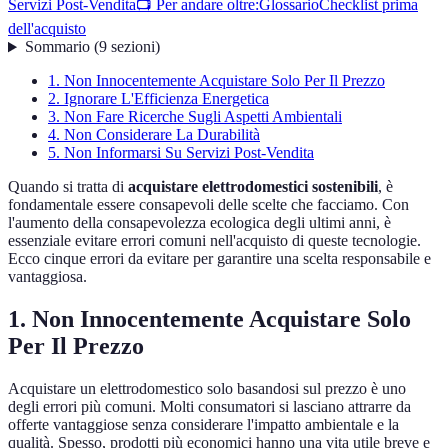
Servizi Post-Vendita
📺 Per andare oltre:
Glossario
Checklist prima
dell'acquisto
Sommario
(
9
sezioni
)
1. Non Innocentemente Acquistare Solo Per Il Prezzo
2. Ignorare L'Efficienza Energetica
3. Non Fare Ricerche Sugli Aspetti Ambientali
4. Non Considerare La Durabilità
5. Non Informarsi Su Servizi Post-Vendita
Quando si tratta di
acquistare elettrodomestici sostenibili
, è
fondamentale essere consapevoli delle scelte che facciamo. Con
l'aumento della consapevolezza ecologica degli ultimi anni, è
essenziale evitare errori comuni nell'acquisto di queste tecnologie.
Ecco cinque errori da evitare per garantire una scelta responsabile e
vantaggiosa.
1. Non Innocentemente Acquistare Solo
Per Il Prezzo
Acquistare un elettrodomestico solo basandosi sul prezzo è uno
degli errori più comuni. Molti consumatori si lasciano attrarre da
offerte vantaggiose senza considerare l'impatto ambientale e la
qualità. Spesso, prodotti più economici hanno una vita utile breve e