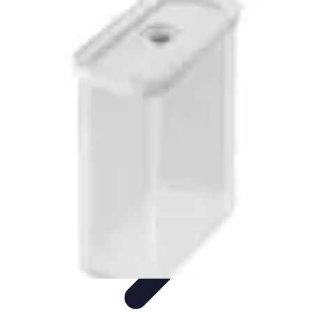
Electro Shopping
Smartphone e Accessori
Elettrodomestici
Sostenibili
Elettrodomestici
Aspirapolvere
Tendenze
Electro Shopping