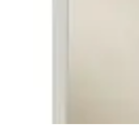
Electro Shopping
Smartphone e Accessori
Elettrodomestici Sostenibili
Elettrodomestici
As
Electro Shopping