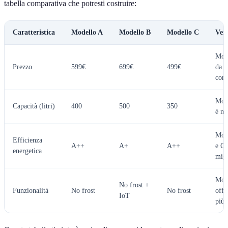
tabella comparativa che potresti costruire:
Caratteristica
Modello A
Modello B
Modello C
Ver
Mod
Prezzo
599€
699€
499€
da
cons
Mod
Capacità (litri)
400
500
350
è mi
Mod
Efficienza
A++
A+
A++
e C 
energetica
migl
Mod
No frost +
Funzionalità
No frost
No frost
offr
IoT
più