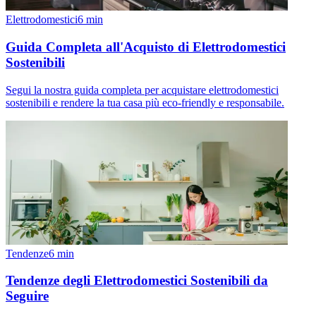
Elettrodomestici
6
min
Guida Completa all'Acquisto di Elettrodomestici
Sostenibili
Segui la nostra guida completa per acquistare elettrodomestici
sostenibili e rendere la tua casa più eco-friendly e responsabile.
Tendenze
6
min
Tendenze degli Elettrodomestici Sostenibili da
Seguire