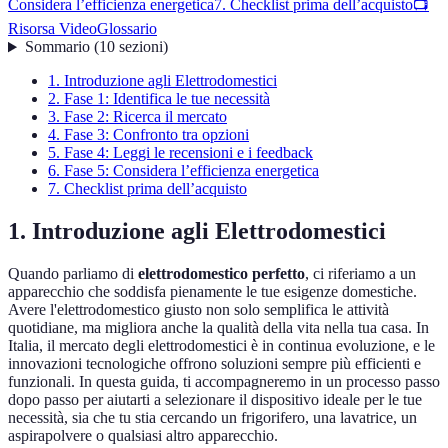
Considera l’efficienza energetica
7. Checklist prima dell’acquisto
📺
Risorsa Video
Glossario
Sommario
(
10
sezioni
)
1. Introduzione agli Elettrodomestici
2. Fase 1: Identifica le tue necessità
3. Fase 2: Ricerca il mercato
4. Fase 3: Confronto tra opzioni
5. Fase 4: Leggi le recensioni e i feedback
6. Fase 5: Considera l’efficienza energetica
7. Checklist prima dell’acquisto
1. Introduzione agli Elettrodomestici
Quando parliamo di
elettrodomestico perfetto
, ci riferiamo a un
apparecchio che soddisfa pienamente le tue esigenze domestiche.
Avere l'elettrodomestico giusto non solo semplifica le attività
quotidiane, ma migliora anche la qualità della vita nella tua casa. In
Italia, il mercato degli elettrodomestici è in continua evoluzione, e le
innovazioni tecnologiche offrono soluzioni sempre più efficienti e
funzionali. In questa guida, ti accompagneremo in un processo passo
dopo passo per aiutarti a selezionare il dispositivo ideale per le tue
necessità, sia che tu stia cercando un frigorifero, una lavatrice, un
aspirapolvere o qualsiasi altro apparecchio.