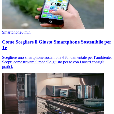
Smartphone
6
min
Come Scegliere il Giusto Smartphone Sostenibile per
Te
Scegliere uno smartphone sostenibile è fondamentale per l’ambiente.
Scopri come trovare il modello giusto per te con i nostri consigli
pratici.