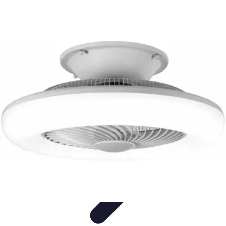
Electro Shopping
Smartphone e Accessori
Elettrodomestici
Sostenibili
Elettrodomestici
Aspirapolvere
Tendenze
Electro Shopping