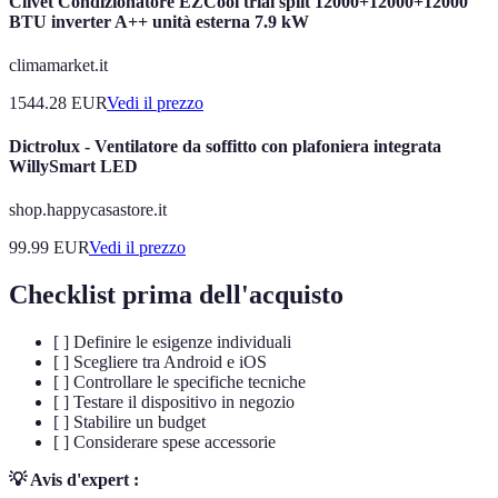
Clivet Condizionatore EZCool trial split 12000+12000+12000
BTU inverter A++ unità esterna 7.9 kW
climamarket.it
1544.28
EUR
Vedi il prezzo
Dictrolux - Ventilatore da soffitto con plafoniera integrata
WillySmart LED
shop.happycasastore.it
99.99
EUR
Vedi il prezzo
Checklist prima dell'acquisto
[ ] Definire le esigenze individuali
[ ] Scegliere tra Android e iOS
[ ] Controllare le specifiche tecniche
[ ] Testare il dispositivo in negozio
[ ] Stabilire un budget
[ ] Considerare spese accessorie
💡 Avis d'expert :