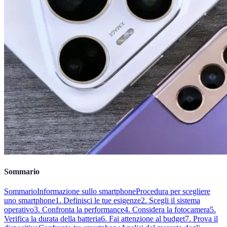
Sommario
Sommario
Informazione sullo smartphone
Procedura per scegliere
uno smartphone
1. Definisci le tue esigenze
2. Scegli il sistema
operativo
3. Confronta la performance
4. Considera la fotocamera
5.
Verifica la durata della batteria
6. Fai attenzione al budget
7. Prova il