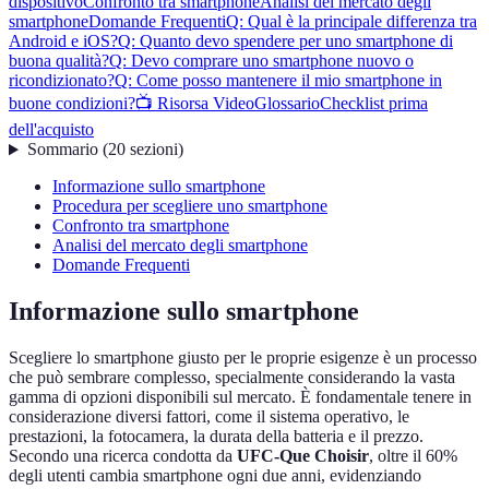
dispositivo
Confronto tra smartphone
Analisi del mercato degli
smartphone
Domande Frequenti
Q: Qual è la principale differenza tra
Android e iOS?
Q: Quanto devo spendere per uno smartphone di
buona qualità?
Q: Devo comprare uno smartphone nuovo o
ricondizionato?
Q: Come posso mantenere il mio smartphone in
buone condizioni?
📺 Risorsa Video
Glossario
Checklist prima
dell'acquisto
Sommario
(
20
sezioni
)
Informazione sullo smartphone
Procedura per scegliere uno smartphone
Confronto tra smartphone
Analisi del mercato degli smartphone
Domande Frequenti
Informazione sullo smartphone
Scegliere lo smartphone giusto per le proprie esigenze è un processo
che può sembrare complesso, specialmente considerando la vasta
gamma di opzioni disponibili sul mercato. È fondamentale tenere in
considerazione diversi fattori, come il sistema operativo, le
prestazioni, la fotocamera, la durata della batteria e il prezzo.
Secondo una ricerca condotta da
UFC-Que Choisir
, oltre il 60%
degli utenti cambia smartphone ogni due anni, evidenziando