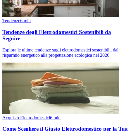
Tendenze
6
min
Tendenze degli Elettrodomestici Sostenibili da
Seguire
Esplora le ultime tendenze sugli elettrodomestici sostenibili, dal
risparmio energetico alla progettazione ecologica nel 2026.
Acquisto Elettrodomestici
6
min
Come Scegliere il Giusto Elettrodomestico per la Tua