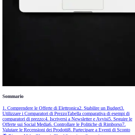
Sommario
1. Comprendere le Offerte di Elettronica
2. Stabilire un Budget
3.
Utilizzare i Comparatori di Prezzo
Tabella comparativa di esempi di
comparatori di prezzo:
4. Iscriversi a Newsletter e Avvisi
5. Seguire le
Offerte sui Social Media
6. Controllare le Politiche di Rimborso
7.
Valutare le Recensioni dei Prodotti
8. Partecipare a Eventi di Sconto