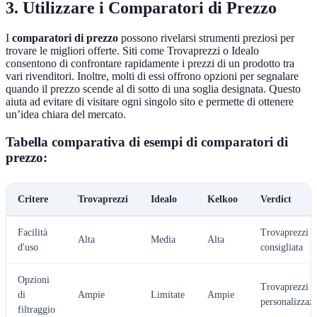
3. Utilizzare i Comparatori di Prezzo
I
comparatori di prezzo
possono rivelarsi strumenti preziosi per
trovare le migliori offerte. Siti come Trovaprezzi o Idealo
consentono di confrontare rapidamente i prezzi di un prodotto tra
vari rivenditori. Inoltre, molti di essi offrono opzioni per segnalare
quando il prezzo scende al di sotto di una soglia designata. Questo
aiuta ad evitare di visitare ogni singolo sito e permette di ottenere
un’idea chiara del mercato.
Tabella comparativa di esempi di comparatori di
prezzo:
Critere
Trovaprezzi
Idealo
Kelkoo
Verdict
Facilità
Trovaprezzi è
Alta
Media
Alta
d'uso
consigliata
Opzioni
Trovaprezzi p
di
Ampie
Limitate
Ampie
personalizzaz
filtraggio