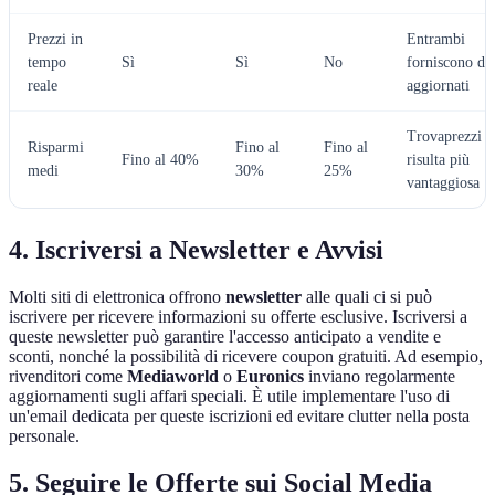
Prezzi in
Entrambi
tempo
Sì
Sì
No
forniscono dat
reale
aggiornati
Trovaprezzi
Risparmi
Fino al
Fino al
Fino al 40%
risulta più
medi
30%
25%
vantaggiosa
4. Iscriversi a Newsletter e Avvisi
Molti siti di elettronica offrono
newsletter
alle quali ci si può
iscrivere per ricevere informazioni su offerte esclusive. Iscriversi a
queste newsletter può garantire l'accesso anticipato a vendite e
sconti, nonché la possibilità di ricevere coupon gratuiti. Ad esempio,
rivenditori come
Mediaworld
o
Euronics
inviano regolarmente
aggiornamenti sugli affari speciali. È utile implementare l'uso di
un'email dedicata per queste iscrizioni ed evitare clutter nella posta
personale.
5. Seguire le Offerte sui Social Media