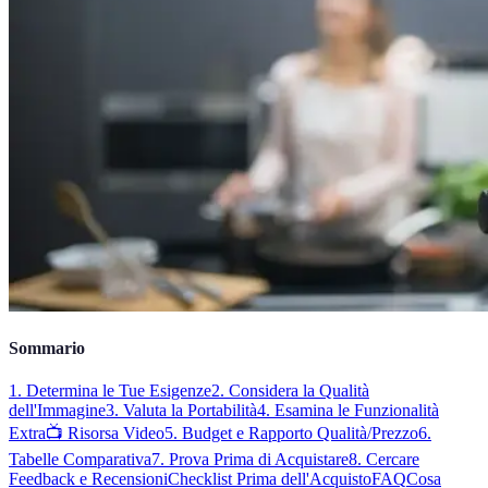
Sommario
1. Determina le Tue Esigenze
2. Considera la Qualità
dell'Immagine
3. Valuta la Portabilità
4. Esamina le Funzionalità
Extra
📺 Risorsa Video
5. Budget e Rapporto Qualità/Prezzo
6.
Tabelle Comparativa
7. Prova Prima di Acquistare
8. Cercare
Feedback e Recensioni
Checklist Prima dell'Acquisto
FAQ
Cosa