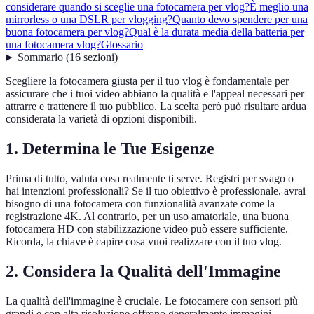
considerare quando si sceglie una fotocamera per vlog?
È meglio una
mirrorless o una DSLR per vlogging?
Quanto devo spendere per una
buona fotocamera per vlog?
Qual è la durata media della batteria per
una fotocamera vlog?
Glossario
Sommario
(
16
sezioni
)
Scegliere la fotocamera giusta per il tuo vlog è fondamentale per
assicurare che i tuoi video abbiano la qualità e l'appeal necessari per
attrarre e trattenere il tuo pubblico. La scelta però può risultare ardua
considerata la varietà di opzioni disponibili.
1. Determina le Tue Esigenze
Prima di tutto, valuta cosa realmente ti serve. Registri per svago o
hai intenzioni professionali? Se il tuo obiettivo è professionale, avrai
bisogno di una fotocamera con funzionalità avanzate come la
registrazione 4K. Al contrario, per un uso amatoriale, una buona
fotocamera HD con stabilizzazione video può essere sufficiente.
Ricorda, la chiave è capire cosa vuoi realizzare con il tuo vlog.
2. Considera la Qualità dell'Immagine
La qualità dell'immagine è cruciale. Le fotocamere con sensori più
grandi e con alta risoluzione offrono generalmente immagini