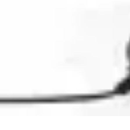
Electro Shopping
Smartphone e Accessori
Elettrodomestici Sostenibili
Elettrodomestici
As
Electro Shopping