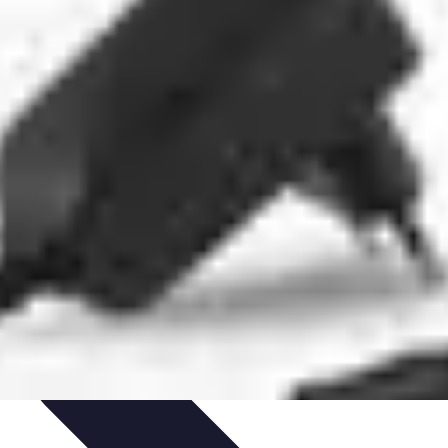
pirapolvere
Tendenze