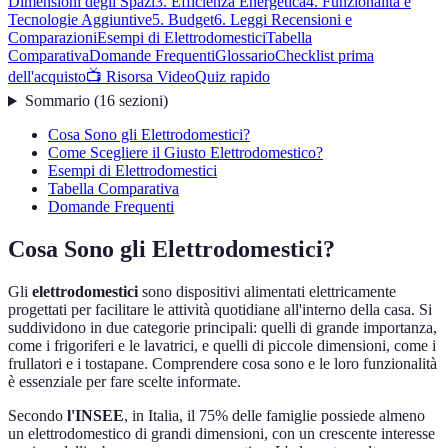
Dimensioni degli Spazi
3. Efficienza Energetica
4. Funzionalità e
Tecnologie Aggiuntive
5. Budget
6. Leggi Recensioni e
Comparazioni
Esempi di Elettrodomestici
Tabella
Comparativa
Domande Frequenti
Glossario
Checklist prima
dell'acquisto
📺 Risorsa Video
Quiz rapido
Sommario
(
16
sezioni
)
Cosa Sono gli Elettrodomestici?
Come Scegliere il Giusto Elettrodomestico?
Esempi di Elettrodomestici
Tabella Comparativa
Domande Frequenti
Cosa Sono gli Elettrodomestici?
Gli
elettrodomestici
sono dispositivi alimentati elettricamente
progettati per facilitare le attività quotidiane all'interno della casa. Si
suddividono in due categorie principali: quelli di grande importanza,
come i frigoriferi e le lavatrici, e quelli di piccole dimensioni, come i
frullatori e i tostapane. Comprendere cosa sono e le loro funzionalità
è essenziale per fare scelte informate.
Secondo
l'INSEE
, in Italia, il 75% delle famiglie possiede almeno
un elettrodomestico di grandi dimensioni, con un crescente interesse