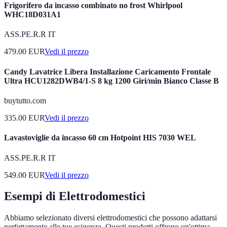
Frigorifero da incasso combinato no frost Whirlpool
WHC18D031A1
ASS.PE.R.R IT
479.00
EUR
Vedi il prezzo
Candy Lavatrice Libera Installazione Caricamento Frontale
Ultra HCU1282DWB4/1-S 8 kg 1200 Giri/min Bianco Classe B
buytutto.com
335.00
EUR
Vedi il prezzo
Lavastoviglie da incasso 60 cm Hotpoint HIS 7030 WEL
ASS.PE.R.R IT
549.00
EUR
Vedi il prezzo
Esempi di Elettrodomestici
Abbiamo selezionato diversi elettrodomestici che possono adattarsi
perfettamente alle tue esigenze. Questi prodotti offrono un'ottima