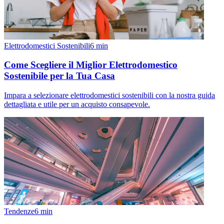
Elettrodomestici Sostenibili
6
min
Come Scegliere il Miglior Elettrodomestico
Sostenibile per la Tua Casa
Impara a selezionare elettrodomestici sostenibili con la nostra guida
dettagliata e utile per un acquisto consapevole.
Tendenze
6
min