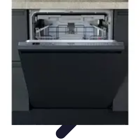
Electro Shopping
Smartphone e Accessori
Elettrodomestici
Sostenibili
Elettrodomestici
Aspirapolvere
Tendenze
Electro Shopping