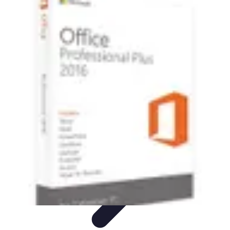
Electro Shopping
Smartphone e Accessori
Elettrodomestici
Sostenibili
Elettrodomestici
Aspirapolvere
Tendenze
Electro Shopping