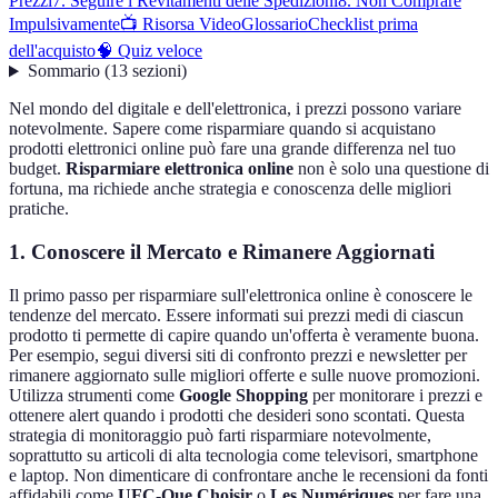
Prezzi
7. Seguire i Revitamenti delle Spedizioni
8. Non Comprare
Impulsivamente
📺 Risorsa Video
Glossario
Checklist prima
dell'acquisto
🧠 Quiz veloce
Sommario
(
13
sezioni
)
Nel mondo del digitale e dell'elettronica, i prezzi possono variare
notevolmente. Sapere come risparmiare quando si acquistano
prodotti elettronici online può fare una grande differenza nel tuo
budget.
Risparmiare elettronica online
non è solo una questione di
fortuna, ma richiede anche strategia e conoscenza delle migliori
pratiche.
1. Conoscere il Mercato e Rimanere Aggiornati
Il primo passo per risparmiare sull'elettronica online è conoscere le
tendenze del mercato. Essere informati sui prezzi medi di ciascun
prodotto ti permette di capire quando un'offerta è veramente buona.
Per esempio, segui diversi siti di confronto prezzi e newsletter per
rimanere aggiornato sulle migliori offerte e sulle nuove promozioni.
Utilizza strumenti come
Google Shopping
per monitorare i prezzi e
ottenere alert quando i prodotti che desideri sono scontati. Questa
strategia di monitoraggio può farti risparmiare notevolmente,
soprattutto su articoli di alta tecnologia come televisori, smartphone
e laptop. Non dimenticare di confrontare anche le recensioni da fonti
affidabili come
UFC-Que Choisir
o
Les Numériques
per fare una