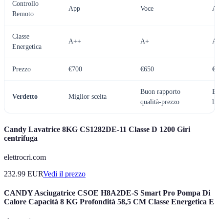
Controllo
App
Voce
A
Remoto
Classe
A++
A+
A
Energetica
Prezzo
€700
€650
€5
Buon rapporto
E
Verdetto
Miglior scelta
qualità-prezzo
li
Candy Lavatrice 8KG CS1282DE-11 Classe D 1200 Giri
centrifuga
elettrocri.com
232.99
EUR
Vedi il prezzo
CANDY Asciugatrice CSOE H8A2DE-S Smart Pro Pompa Di
Calore Capacità 8 KG Profondità 58,5 CM Classe Energetica E