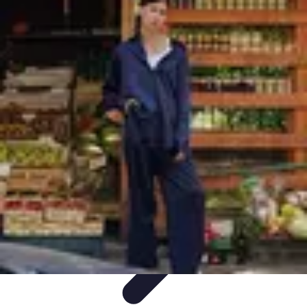
Electro Shopping
Smartphone e Accessori
Elettrodomestici
Sostenibili
Elettrodomestici
Aspirapolvere
Tendenze
Electro Shopping