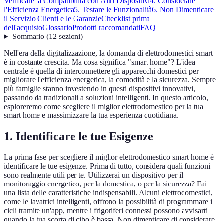
Verificare la Compatibilità con Altri Dispositivi
4. Considerare
l'Efficienza Energetica
5. Testare le Funzionalità
6. Non Dimenticare
il Servizio Clienti e le Garanzie
Checklist prima
dell'acquisto
Glossario
Prodotti raccomandati
FAQ
Sommario
(
12
sezioni
)
Nell'era della digitalizzazione, la domanda di elettrodomestici smart
è in costante crescita. Ma cosa significa "smart home"? L'idea
centrale è quella di interconnettere gli apparecchi domestici per
migliorare l'efficienza energetica, la comodità e la sicurezza. Sempre
più famiglie stanno investendo in questi dispositivi innovativi,
passando da tradizionali a soluzioni intelligenti. In questo articolo,
esploreremo come scegliere il miglior elettrodomestico per la tua
smart home e massimizzare la tua esperienza quotidiana.
1. Identificare le tue Esigenze
La prima fase per scegliere il miglior elettrodomestico smart home è
identificare le tue esigenze. Prima di tutto, considera quali funzioni
sono realmente utili per te. Utilizzerai un dispositivo per il
monitoraggio energetico, per la domestica, o per la sicurezza? Fai
una lista delle caratteristiche indispensabili. Alcuni elettrodomestici,
come le lavatrici intelligenti, offrono la possibilità di programmare i
cicli tramite un'app, mentre i frigoriferi connessi possono avvisarti
quando la tua scorta di cibo è bassa. Non dimenticare di considerare