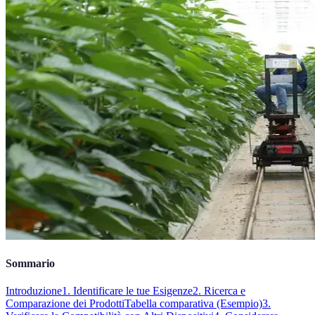
Sommario
Introduzione
1. Identificare le tue Esigenze
2. Ricerca e
Comparazione dei Prodotti
Tabella comparativa (Esempio)
3.