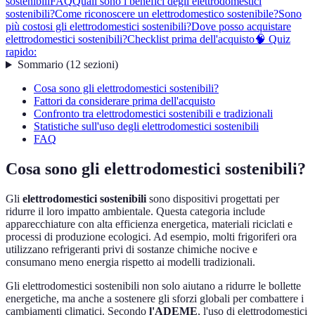
sostenibili
FAQ
Quali sono i benefici degli elettrodomestici
sostenibili?
Come riconoscere un elettrodomestico sostenibile?
Sono
più costosi gli elettrodomestici sostenibili?
Dove posso acquistare
elettrodomestici sostenibili?
Checklist prima dell'acquisto
🧠 Quiz
rapido:
Sommario
(
12
sezioni
)
Cosa sono gli elettrodomestici sostenibili?
Fattori da considerare prima dell'acquisto
Confronto tra elettrodomestici sostenibili e tradizionali
Statistiche sull'uso degli elettrodomestici sostenibili
FAQ
Cosa sono gli elettrodomestici sostenibili?
Gli
elettrodomestici sostenibili
sono dispositivi progettati per
ridurre il loro impatto ambientale. Questa categoria include
apparecchiature con alta efficienza energetica, materiali riciclati e
processi di produzione ecologici. Ad esempio, molti frigoriferi ora
utilizzano refrigeranti privi di sostanze chimiche nocive e
consumano meno energia rispetto ai modelli tradizionali.
Gli elettrodomestici sostenibili non solo aiutano a ridurre le bollette
energetiche, ma anche a sostenere gli sforzi globali per combattere i
cambiamenti climatici. Secondo
l'ADEME
, l'uso di elettrodomestici