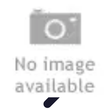
Electro Shopping
Smartphone e Accessori
Elettrodomestici
Sostenibili
Elettrodomestici
Aspirapolvere
Tendenze
Electro Shopping