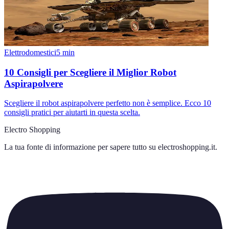
Elettrodomestici
5
min
10 Consigli per Scegliere il Miglior Robot
Aspirapolvere
Scegliere il robot aspirapolvere perfetto non è semplice. Ecco 10
consigli pratici per aiutarti in questa scelta.
Electro Shopping
La tua fonte di informazione per sapere tutto su
electroshopping.it
.