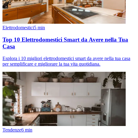
Elettrodomestici
5
min
Top 10 Elettrodomestici Smart da Avere nella Tua
Casa
Esplora i 10 migliori elettrodomestici smart da avere nella tua casa
per semplificare e migliorare la tua vita quotidiana.
Tendenze
6
min