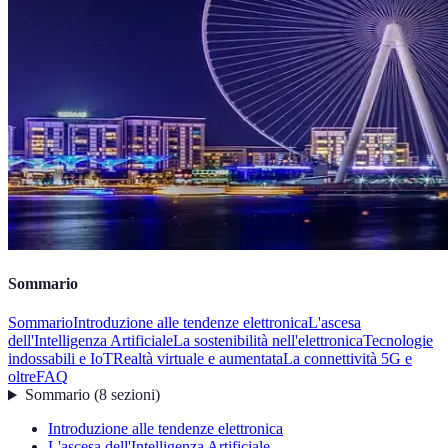
Sommario
Sommario
Introduzione alle tendenze elettronica
L'ascesa
dell'Intelligenza Artificiale
La sostenibilità nell'elettronica
Tecnologie
indossabili e IoT
Realtà virtuale e aumentata
La connettività 5G e
oltre
FAQ
Sommario
(
8
sezioni
)
Introduzione alle tendenze elettronica
L'ascesa dell'Intelligenza Artificiale