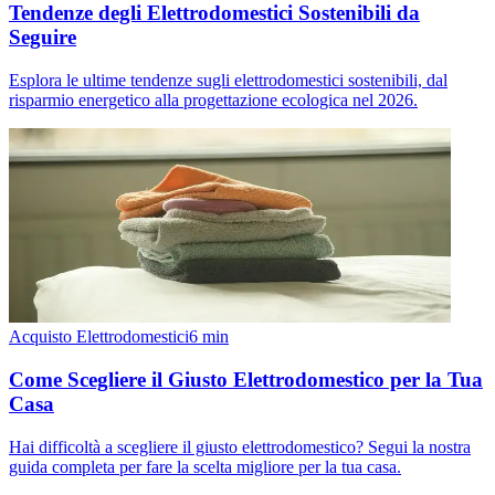
Tendenze degli Elettrodomestici Sostenibili da
Seguire
Esplora le ultime tendenze sugli elettrodomestici sostenibili, dal
risparmio energetico alla progettazione ecologica nel 2026.
Acquisto Elettrodomestici
6
min
Come Scegliere il Giusto Elettrodomestico per la Tua
Casa
Hai difficoltà a scegliere il giusto elettrodomestico? Segui la nostra
guida completa per fare la scelta migliore per la tua casa.