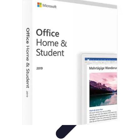
Electro Shopping
Smartphone e Accessori
Elettrodomestici
Sostenibili
Elettrodomestici
Aspirapolvere
Tendenze
Electro Shopping