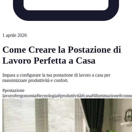
1 aprile 2026
Come Creare la Postazione di
Lavoro Perfetta a Casa
Impara a configurare la tua postazione di lavoro a casa per
massimizzare produttività e confort.
#
postazione
lavoro
#
ergonomia
#
tecnologia
#
produttività
#
casa
#
illuminazione
#
conne