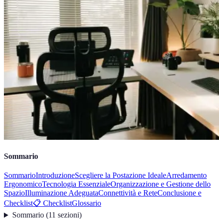
Sommario
Sommario
Introduzione
Scegliere la Postazione Ideale
Arredamento
Ergonomico
Tecnologia Essenziale
Organizzazione e Gestione dello
Spazio
Illuminazione Adeguata
Connettività e Rete
Conclusione e
Checklist
📋 Checklist
Glossario
Sommario
(
11
sezioni
)