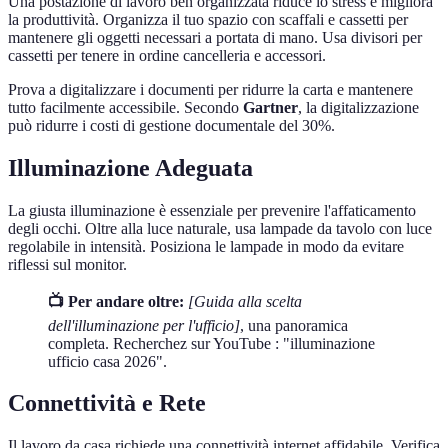
Una postazione di lavoro ben organizzata riduce lo stress e migliora
la produttività. Organizza il tuo spazio con scaffali e cassetti per
mantenere gli oggetti necessari a portata di mano. Usa divisori per
cassetti per tenere in ordine cancelleria e accessori.
Prova a digitalizzare i documenti per ridurre la carta e mantenere
tutto facilmente accessibile. Secondo
Gartner
, la digitalizzazione
può ridurre i costi di gestione documentale del 30%.
Illuminazione Adeguata
La giusta illuminazione è essenziale per prevenire l'affaticamento
degli occhi. Oltre alla luce naturale, usa lampade da tavolo con luce
regolabile in intensità. Posiziona le lampade in modo da evitare
riflessi sul monitor.
📺 Per andare oltre:
[Guida alla scelta
dell'illuminazione per l'ufficio]
, una panoramica
completa. Recherchez sur YouTube : "illuminazione
ufficio casa 2026".
Connettività e Rete
Il lavoro da casa richiede una connettività internet affidabile. Verifica