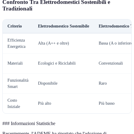
Confronto Tra Elettrodomestici Sostenibili e
Tradizionali
Criterio
Elettrodomestico Sostenibile
Elettrodomestico T
Efficienza
Alta (A++ e oltre)
Bassa (A o inferiore)
Energetica
Materiali
Ecologici e Riciclabili
Convenzionali
Funzionalità
Disponibile
Raro
Smart
Costo
Più alto
Più basso
Iniziale
### Informazioni Statistiche
Recentemente, l'ADEME ha riportato che l'adozione di