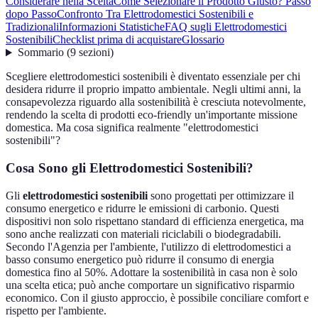
Considerare nella Scelta
Come Selezionare il Prodotto Giusto? Passo
dopo Passo
Confronto Tra Elettrodomestici Sostenibili e
Tradizionali
Informazioni Statistiche
FAQ sugli Elettrodomestici
Sostenibili
Checklist prima di acquistare
Glossario
Sommario
(
9
sezioni
)
Scegliere elettrodomestici sostenibili è diventato essenziale per chi
desidera ridurre il proprio impatto ambientale. Negli ultimi anni, la
consapevolezza riguardo alla sostenibilità è cresciuta notevolmente,
rendendo la scelta di prodotti eco-friendly un'importante missione
domestica. Ma cosa significa realmente "elettrodomestici
sostenibili"?
Cosa Sono gli Elettrodomestici Sostenibili?
Gli
elettrodomestici sostenibili
sono progettati per ottimizzare il
consumo energetico e ridurre le emissioni di carbonio. Questi
dispositivi non solo rispettano standard di efficienza energetica, ma
sono anche realizzati con materiali riciclabili o biodegradabili.
Secondo l'Agenzia per l'ambiente, l'utilizzo di elettrodomestici a
basso consumo energetico può ridurre il consumo di energia
domestica fino al 50%. Adottare la sostenibilità in casa non è solo
una scelta etica; può anche comportare un significativo risparmio
economico. Con il giusto approccio, è possibile conciliare comfort e
rispetto per l'ambiente.