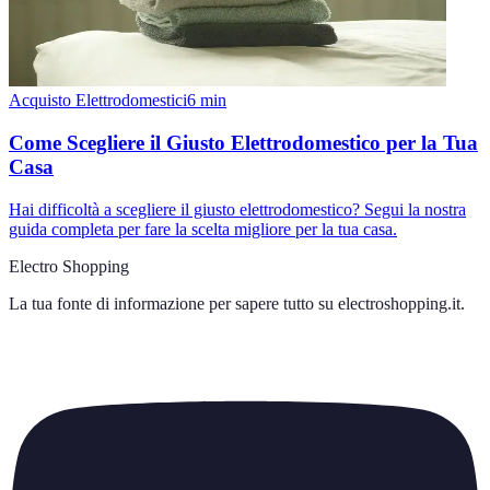
Acquisto Elettrodomestici
6
min
Come Scegliere il Giusto Elettrodomestico per la Tua
Casa
Hai difficoltà a scegliere il giusto elettrodomestico? Segui la nostra
guida completa per fare la scelta migliore per la tua casa.
Electro Shopping
La tua fonte di informazione per sapere tutto su
electroshopping.it
.