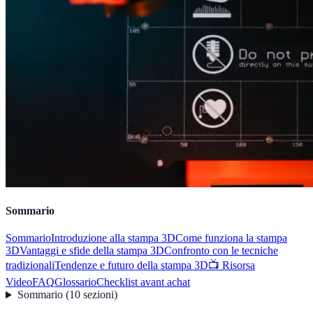
Sommario
Sommario
Introduzione alla stampa 3D
Come funziona la stampa
3D
Vantaggi e sfide della stampa 3D
Confronto con le tecniche
tradizionali
Tendenze e futuro della stampa 3D
📺 Risorsa
Video
FAQ
Glossario
Checklist avant achat
Sommario
(
10
sezioni
)