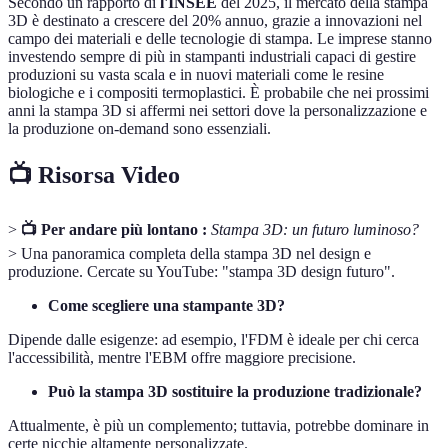
Secondo un rapporto di
l'INSEE
del 2025, il mercato della stampa
3D è destinato a crescere del 20% annuo, grazie a innovazioni nel
campo dei materiali e delle tecnologie di stampa. Le imprese stanno
investendo sempre di più in stampanti industriali capaci di gestire
produzioni su vasta scala e in nuovi materiali come le resine
biologiche e i compositi termoplastici. È probabile che nei prossimi
anni la stampa 3D si affermi nei settori dove la personalizzazione e
la produzione on-demand sono essenziali.
📺 Risorsa Video
>
📺 Per andare più lontano :
Stampa 3D: un futuro luminoso?
> Una panoramica completa della stampa 3D nel design e
produzione. Cercate su YouTube: "stampa 3D design futuro".
Come scegliere una stampante 3D?
Dipende dalle esigenze: ad esempio, l'FDM è ideale per chi cerca
l'accessibilità, mentre l'EBM offre maggiore precisione.
Può la stampa 3D sostituire la produzione tradizionale?
Attualmente, è più un complemento; tuttavia, potrebbe dominare in
certe nicchie altamente personalizzate.