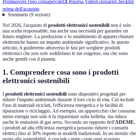
Promuovere l'uso consapevole
📺 Risorsa Video
Glossario
Checklist
prima dell'acquisto
Sommario
(
9
sezioni
)
Nel 2026, l'acquisto di
prodotti elettronici sostenibili
non è solo
una scelta responsabile, ma anche una necessità per garantire un
futuro migliore. La produzione e lo smaltimento di apparecchiature
elettroniche hanno un impatto ambientale significativo. In questo
articolo, ti guideremo attraverso le fasi per scegliere prodotti
elettronici che non solo soddisfano le tue esigenze, ma che sono
anche gentili con il pianeta.
1. Comprendere cosa sono i prodotti
elettronici sostenibili
I
prodotti elettronici sostenibili
sono dispositivi progettati per
ridurre l'impatto ambientale durante il loro ciclo di vita. Ciò include
l'uso di materiali riciclati, l'efficienza energetica e la facilità di
riparazione o riciclaggio. Ad esempio, un apparecchio che consuma
meno energia non solo ti fa risparmiare sulla bolletta, ma riduce
anche le emissioni di gas serra. Secondo un rapporto dell'
ADEME
,
i prodotti ad alta efficienza energetica possono ridurre i consumi
elettrici fino al 30% rispetto ai modelli tradizionali. In un mondo che
punta alla sostenibilità, è cruciale capire come ogni acquisto