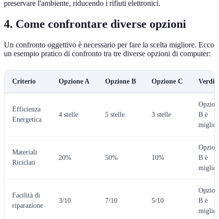
preservare l'ambiente, riducendo i rifiuti elettronici.
4. Come confrontare diverse opzioni
Un confronto oggettivo è necessario per fare la scelta migliore. Ecco
un esempio pratico di confronto tra tre diverse opzioni di computer:
Criterio
Opzione A
Opzione B
Opzione C
Verdic
Opzion
Efficienza
4 stelle
5 stelle
3 stelle
B è
Energetica
miglior
Opzion
Materiali
20%
50%
10%
B è
Riciclati
miglior
Opzion
Facilità di
3/10
7/10
5/10
B è
riparazione
miglior