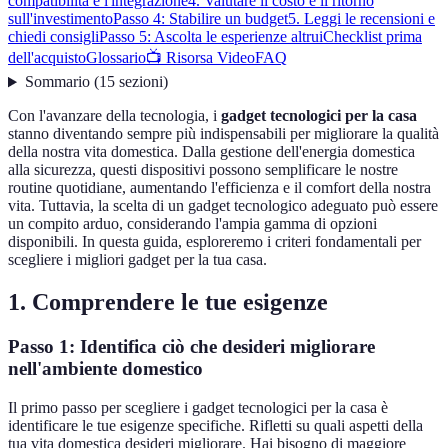
compatibilità e l'integrazione
4. Valutare il costo e il ritorno
sull'investimento
Passo 4: Stabilire un budget
5. Leggi le recensioni e
chiedi consigli
Passo 5: Ascolta le esperienze altrui
Checklist prima
dell'acquisto
Glossario
📺 Risorsa Video
FAQ
Sommario
(
15
sezioni
)
Con l'avanzare della tecnologia, i
gadget tecnologici per la casa
stanno diventando sempre più indispensabili per migliorare la qualità
della nostra vita domestica. Dalla gestione dell'energia domestica
alla sicurezza, questi dispositivi possono semplificare le nostre
routine quotidiane, aumentando l'efficienza e il comfort della nostra
vita. Tuttavia, la scelta di un gadget tecnologico adeguato può essere
un compito arduo, considerando l'ampia gamma di opzioni
disponibili. In questa guida, esploreremo i criteri fondamentali per
scegliere i migliori gadget per la tua casa.
1. Comprendere le tue esigenze
Passo 1: Identifica ciò che desideri migliorare
nell'ambiente domestico
Il primo passo per scegliere i gadget tecnologici per la casa è
identificare le tue esigenze specifiche. Rifletti su quali aspetti della
tua vita domestica desideri migliorare. Hai bisogno di maggiore