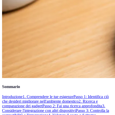
Sommario
Introduzione
1. Comprendere le tue esigenze
Passo 1: Identifica ciò
che desideri migliorare nell'ambiente domestico
2. Ricerca e
comparazione dei gadget
Passo 2: Fai una ricerca approfondita
3.
Considerare l'integrazione con altri dispositivi
Passo 3: Controlla la