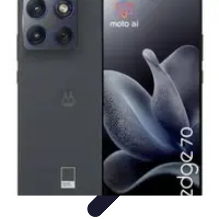
Electro Shopping
Smartphone e Accessori
Elettrodomestici
Sostenibili
Elettrodomestici
Aspirapolvere
Tendenze
Electro Shopping