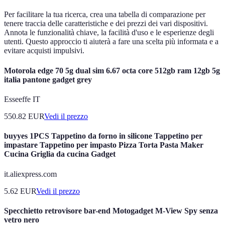
Per facilitare la tua ricerca, crea una tabella di comparazione per
tenere traccia delle caratteristiche e dei prezzi dei vari dispositivi.
Annota le funzionalità chiave, la facilità d'uso e le esperienze degli
utenti. Questo approccio ti aiuterà a fare una scelta più informata e a
evitare acquisti impulsivi.
Motorola edge 70 5g dual sim 6.67 octa core 512gb ram 12gb 5g
italia pantone gadget grey
Esseeffe IT
550.82
EUR
Vedi il prezzo
buyyes 1PCS Tappetino da forno in silicone Tappetino per
impastare Tappetino per impasto Pizza Torta Pasta Maker
Cucina Griglia da cucina Gadget
it.aliexpress.com
5.62
EUR
Vedi il prezzo
Specchietto retrovisore bar-end Motogadget M-View Spy senza
vetro nero