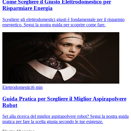
Come Scegliere il Giusto Elettrodomestico per
Risparmiare Energia
Scegliere gli elettrodomestici giusti è fondamentale per il risparmio
energetico. Segui la nostra guida per scoprire come fare.
Elettrodomestici
6
min
Guida Pratica per Scegliere il Miglior Aspirapolvere
Robot
Sei alla ricerca del miglior aspirapolvere robot? Segui la nostra guida
pratica per fare la scelta giusta secondo le tue esigenze.