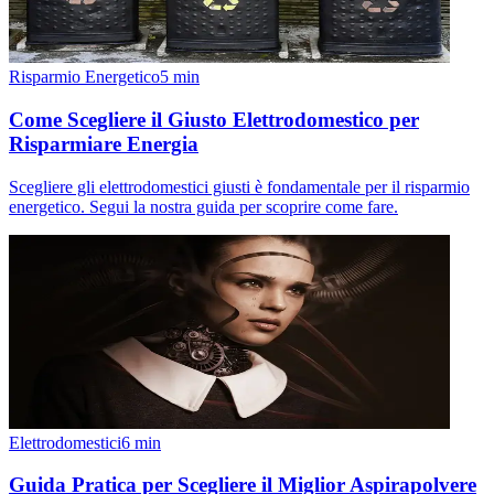
Risparmio Energetico
5
min
Come Scegliere il Giusto Elettrodomestico per
Risparmiare Energia
Scegliere gli elettrodomestici giusti è fondamentale per il risparmio
energetico. Segui la nostra guida per scoprire come fare.
Elettrodomestici
6
min
Guida Pratica per Scegliere il Miglior Aspirapolvere