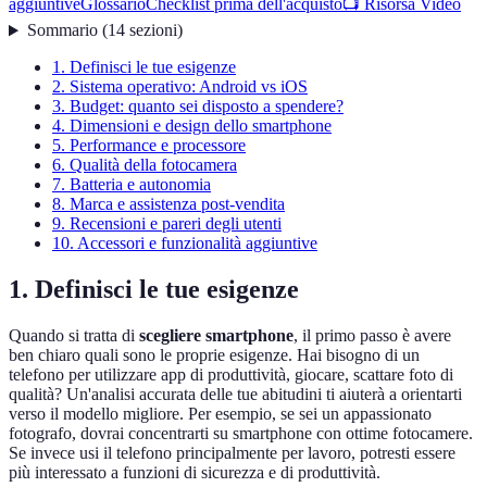
aggiuntive
Glossario
Checklist prima dell'acquisto
📺 Risorsa Video
Sommario
(
14
sezioni
)
1. Definisci le tue esigenze
2. Sistema operativo: Android vs iOS
3. Budget: quanto sei disposto a spendere?
4. Dimensioni e design dello smartphone
5. Performance e processore
6. Qualità della fotocamera
7. Batteria e autonomia
8. Marca e assistenza post-vendita
9. Recensioni e pareri degli utenti
10. Accessori e funzionalità aggiuntive
1. Definisci le tue esigenze
Quando si tratta di
scegliere smartphone
, il primo passo è avere
ben chiaro quali sono le proprie esigenze. Hai bisogno di un
telefono per utilizzare app di produttività, giocare, scattare foto di
qualità? Un'analisi accurata delle tue abitudini ti aiuterà a orientarti
verso il modello migliore. Per esempio, se sei un appassionato
fotografo, dovrai concentrarti su smartphone con ottime fotocamere.
Se invece usi il telefono principalmente per lavoro, potresti essere
più interessato a funzioni di sicurezza e di produttività.