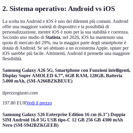
2. Sistema operativo: Android vs iOS
La scelta tra Android e iOS è uno dei dilemmi più comuni. Android
offre una maggiore varietà di dispositivi e la possibilità di
personalizzazione, mentre iOS è noto per la sua stabilità e coerenza.
Secondo uno studio di
Statista
, nel 2026, iOS ha mantenuto una
quota di mercato del 29%, ma la maggior parte degli smartphone è
dotata di Android. Se sei abituato a un ecosistema Apple, optare per
iOS sarebbe più facile. Altrimenti, Android ti permette una maggiore
flessibilità.
Samsung Galaxy A26 5G, Smartphone con Funzioni intelligenti,
Display Super AMOLED 6.7”, 6GB RAM, 128GB, Batteria
5.000 mAh, (SM-A266BZKBEUE)
ilprezzogiusto.com
197.80
EUR
Vedi il prezzo
Samsung Galaxy S26 Enterprise Edition 16 cm (6.3") Doppia
SIM Android 16.0 5G USB tipo-C 12 GB 256 GB 4300 mAh
Nero (SM-S942BZKGEEB)