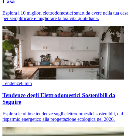
Casa
Esplora i 10 migliori elettrodomestici smart da avere nella tua casa
per semplificare e migliorare la tua vita quotidiana.
Tendenze
6
min
Tendenze degli Elettrodomestici Sostenibili da
Seguire
Esplora le ultime tendenze sugli elettrodomestici sostenibili, dal
risparmio energetico alla progettazione ecologica nel 2026.