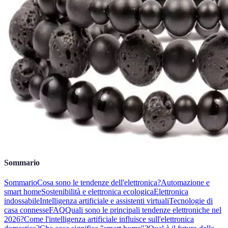
Sommario
Sommario
Cosa sono le tendenze dell'elettronica?
Automazione e
smart home
Sostenibilità e elettronica ecologica
Elettronica
indossabile
Intelligenza artificiale e assistenti virtuali
Tecnologie di
casa connesse
FAQ
Quali sono le principali tendenze elettroniche nel
2026?
Come l'intelligenza artificiale influisce sull'elettronica