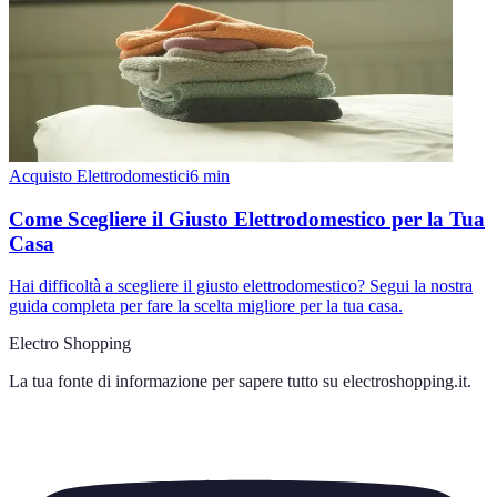
Acquisto Elettrodomestici
6
min
Come Scegliere il Giusto Elettrodomestico per la Tua
Casa
Hai difficoltà a scegliere il giusto elettrodomestico? Segui la nostra
guida completa per fare la scelta migliore per la tua casa.
Electro Shopping
La tua fonte di informazione per sapere tutto su
electroshopping.it
.