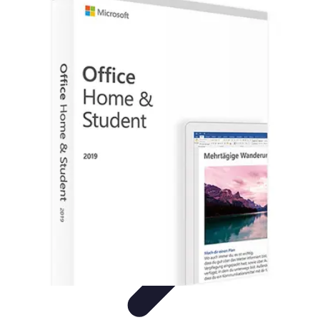
Electro Shopping
Smartphone e Accessori
Elettrodomestici
Sostenibili
Elettrodomestici
Aspirapolvere
Tendenze
Electro Shopping