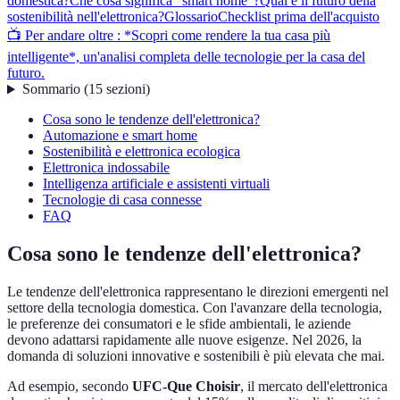
domestica?
Che cosa significa "smart home"?
Qual è il futuro della
sostenibilità nell'elettronica?
Glossario
Checklist prima dell'acquisto
📺 Per andare oltre : *Scopri come rendere la tua casa più
intelligente*, un'analisi completa delle tecnologie per la casa del
futuro.
Sommario
(
15
sezioni
)
Cosa sono le tendenze dell'elettronica?
Automazione e smart home
Sostenibilità e elettronica ecologica
Elettronica indossabile
Intelligenza artificiale e assistenti virtuali
Tecnologie di casa connesse
FAQ
Cosa sono le tendenze dell'elettronica?
Le tendenze dell'elettronica rappresentano le direzioni emergenti nel
settore della tecnologia domestica. Con l'avanzare della tecnologia,
le preferenze dei consumatori e le sfide ambientali, le aziende
devono adattarsi rapidamente alle nuove esigenze. Nel 2026, la
domanda di soluzioni innovative e sostenibili è più elevata che mai.
Ad esempio, secondo
UFC-Que Choisir
, il mercato dell'elettronica