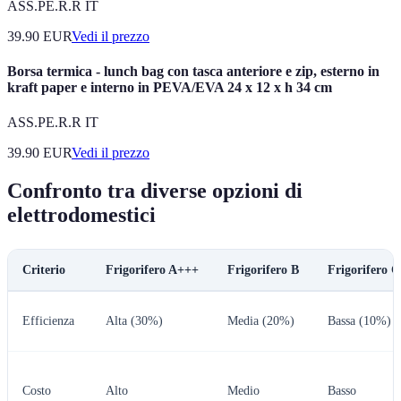
ASS.PE.R.R IT
39.90
EUR
Vedi il prezzo
Borsa termica - lunch bag con tasca anteriore e zip, esterno in
kraft paper e interno in PEVA/EVA 24 x 12 x h 34 cm
ASS.PE.R.R IT
39.90
EUR
Vedi il prezzo
Confronto tra diverse opzioni di
elettrodomestici
Criterio
Frigorifero A+++
Frigorifero B
Frigorifero C
Efficienza
Alta (30%)
Media (20%)
Bassa (10%)
Costo
Alto
Medio
Basso