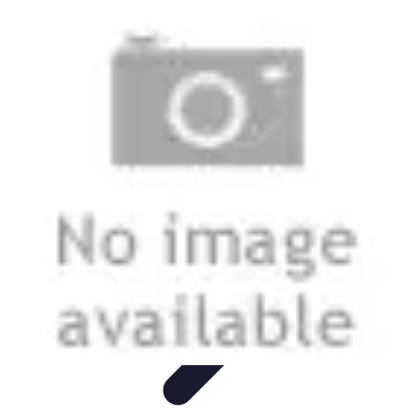
Electro Shopping
Smartphone e Accessori
Elettrodomestici
Sostenibili
Elettrodomestici
Aspirapolvere
Tendenze
Electro Shopping