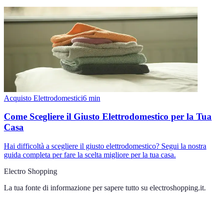
Acquisto Elettrodomestici
6
min
Come Scegliere il Giusto Elettrodomestico per la Tua
Casa
Hai difficoltà a scegliere il giusto elettrodomestico? Segui la nostra
guida completa per fare la scelta migliore per la tua casa.
Electro Shopping
La tua fonte di informazione per sapere tutto su
electroshopping.it
.