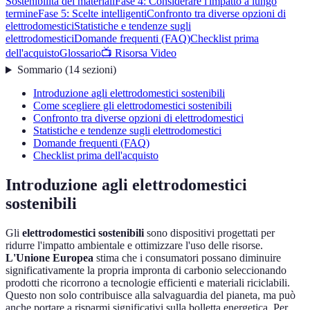
Sostenibilità dei materiali
Fase 4: Considerare l'impatto a lungo
termine
Fase 5: Scelte intelligenti
Confronto tra diverse opzioni di
elettrodomestici
Statistiche e tendenze sugli
elettrodomestici
Domande frequenti (FAQ)
Checklist prima
dell'acquisto
Glossario
📺 Risorsa Video
Sommario
(
14
sezioni
)
Introduzione agli elettrodomestici sostenibili
Come scegliere gli elettrodomestici sostenibili
Confronto tra diverse opzioni di elettrodomestici
Statistiche e tendenze sugli elettrodomestici
Domande frequenti (FAQ)
Checklist prima dell'acquisto
Introduzione agli elettrodomestici
sostenibili
Gli
elettrodomestici sostenibili
sono dispositivi progettati per
ridurre l'impatto ambientale e ottimizzare l'uso delle risorse.
L'Unione Europea
stima che i consumatori possano diminuire
significativamente la propria impronta di carbonio seleccionando
prodotti che ricorrono a tecnologie efficienti e materiali riciclabili.
Questo non solo contribuisce alla salvaguardia del pianeta, ma può
anche portare a risparmi significativi sulla bolletta energetica. Per