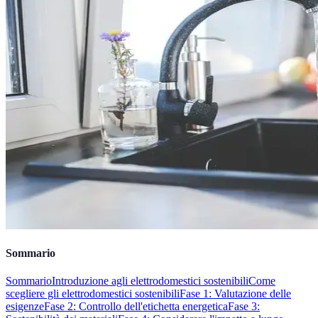
Sommario
Sommario
Introduzione agli elettrodomestici sostenibili
Come
scegliere gli elettrodomestici sostenibili
Fase 1: Valutazione delle
esigenze
Fase 2: Controllo dell'etichetta energetica
Fase 3: