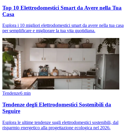
Top 10 Elettrodomestici Smart da Avere nella Tua
Casa
Esplora i 10 migliori elettrodomestici smart da avere nella tua casa
per semplificare e migliorare la tua vita quotidiana.
Tendenze
6
min
Tendenze degli Elettrodomestici Sostenibili da
Seguire
Esplora le ultime tendenze sugli elettrodomestici sostenibili, dal
risparmio energetico alla progettazione ecologica nel 2026.