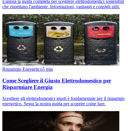
Esplora la guida completa per scegliere elettrodomestici sostenibili
che rispettano l'ambiente. Informazioni, vantaggi e consigli utili.
Risparmio Energetico
5
min
Come Scegliere il Giusto Elettrodomestico per
Risparmiare Energia
Scegliere gli elettrodomestici giusti è fondamentale per il risparmio
energetico. Segui la nostra guida per scoprire come fare.