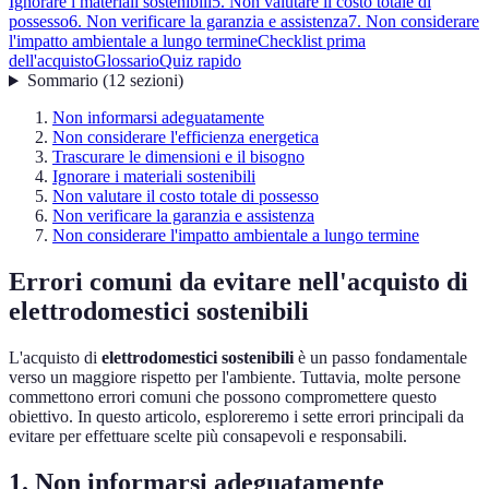
Ignorare i materiali sostenibili
5. Non valutare il costo totale di
possesso
6. Non verificare la garanzia e assistenza
7. Non considerare
l'impatto ambientale a lungo termine
Checklist prima
dell'acquisto
Glossario
Quiz rapido
Sommario
(
12
sezioni
)
Non informarsi adeguatamente
Non considerare l'efficienza energetica
Trascurare le dimensioni e il bisogno
Ignorare i materiali sostenibili
Non valutare il costo totale di possesso
Non verificare la garanzia e assistenza
Non considerare l'impatto ambientale a lungo termine
Errori comuni da evitare nell'acquisto di
elettrodomestici sostenibili
L'acquisto di
elettrodomestici sostenibili
è un passo fondamentale
verso un maggiore rispetto per l'ambiente. Tuttavia, molte persone
commettono errori comuni che possono compromettere questo
obiettivo. In questo articolo, esploreremo i sette errori principali da
evitare per effettuare scelte più consapevoli e responsabili.
1. Non informarsi adeguatamente