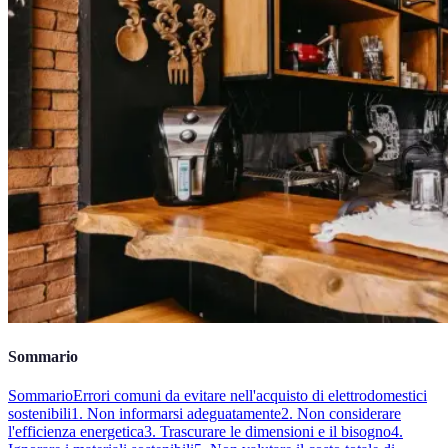
Sommario
Sommario
Errori comuni da evitare nell'acquisto di elettrodomestici
sostenibili
1. Non informarsi adeguatamente
2. Non considerare
l'efficienza energetica
3. Trascurare le dimensioni e il bisogno
4.