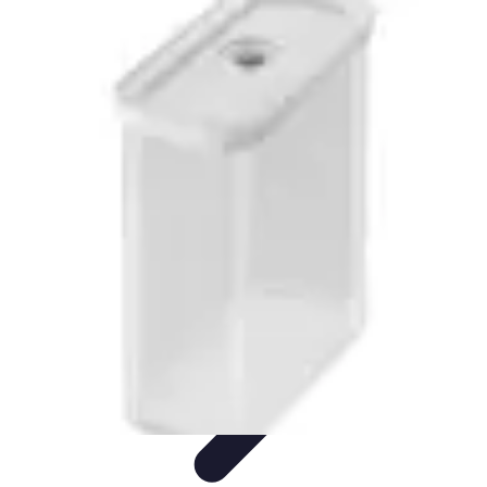
Electro Shopping
Smartphone e Accessori
Elettrodomestici
Sostenibili
Elettrodomestici
Aspirapolvere
Tendenze
Electro Shopping