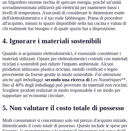
un frigorifero enorme rischia di sprecare energia, poiché un'unità
sovradimensionata utilizzerà più elettricità per mantenere bassi i
livelli di temperatura. Assicurati di considerare le dimensioni esatte
dell'elettrodomestico e il tuo reale fabbisogno. Prima di procedere
all'acquisto, misura lo spazio disponibile nella tua cucina e valuta di
chi realmente hai bisogno e di quale spazio hai a disposizione.
4. Ignorare i materiali sostenibili
Quando si acquistano elettrodomestici, è essenziale considerare i
materiali utilizzati. Optare per elettrodomestici costruiti con materiali
riciclati o sostenibili può ridurre l'impatto ambientale. Alcuni
produttori utilizzano plastica riciclata, metalli certificati o legno
proveniente da foreste gestite in modo sostenibile.
Fai attenzione
anche agli imballaggi
:
secondo una ricerca di
Les Numériques**,
fino al 40% degli imballaggi può provenire da materiali non riciclati.
Scegliere prodotti realizzati in modo responsabile è un modo per
supportare un’economia circolare.
5. Non valutare il costo totale di possesso
Molti consumatori si concentrano solo sul prezzo d'acquisto iniziale,
dimenticando il costo totale di possesso. Questo include le spese per
l'energia, la manutenzione e le potenziali riparazioni nel corso degli