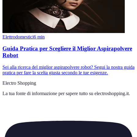
Elettrodomestici
6
min
Guida Pratica per Scegliere il Miglior Aspirapolvere
Robot
Sei alla ricerca del miglior aspirapolvere robot? Segui la nostra guida
pratica per fare la scelta giusta secondo le tue esigenze.
Electro Shopping
La tua fonte di informazione per sapere tutto su
electroshopping.it
.