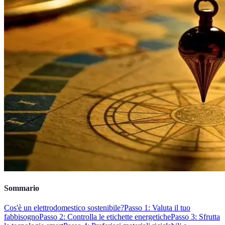
Sommario
Cos'è un elettrodomestico sostenibile?
Passo 1: Valuta il tuo
fabbisogno
Passo 2: Controlla le etichette energetiche
Passo 3: Sfrutta