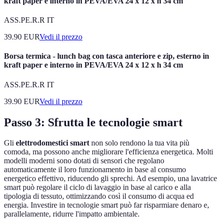
kraft paper e interno in PEVA/EVA 24 x 12 x h 34 cm
ASS.PE.R.R IT
39.90
EUR
Vedi il prezzo
Borsa termica - lunch bag con tasca anteriore e zip, esterno in
kraft paper e interno in PEVA/EVA 24 x 12 x h 34 cm
ASS.PE.R.R IT
39.90
EUR
Vedi il prezzo
Passo 3: Sfrutta le tecnologie smart
Gli
elettrodomestici smart
non solo rendono la tua vita più
comoda, ma possono anche migliorare l'efficienza energetica. Molti
modelli moderni sono dotati di sensori che regolano
automaticamente il loro funzionamento in base al consumo
energetico effettivo, riducendo gli sprechi. Ad esempio, una lavatrice
smart può regolare il ciclo di lavaggio in base al carico e alla
tipologia di tessuto, ottimizzando così il consumo di acqua ed
energia. Investire in tecnologie smart può far risparmiare denaro e,
parallelamente, ridurre l'impatto ambientale.