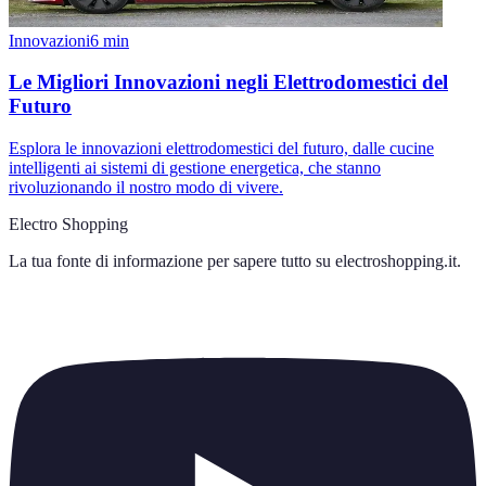
Innovazioni
6
min
Le Migliori Innovazioni negli Elettrodomestici del
Futuro
Esplora le innovazioni elettrodomestici del futuro, dalle cucine
intelligenti ai sistemi di gestione energetica, che stanno
rivoluzionando il nostro modo di vivere.
Electro Shopping
La tua fonte di informazione per sapere tutto su
electroshopping.it
.