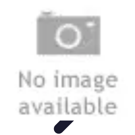
Electro Shopping
Smartphone e Accessori
Elettrodomestici
Sostenibili
Elettrodomestici
Aspirapolvere
Tendenze
Electro Shopping