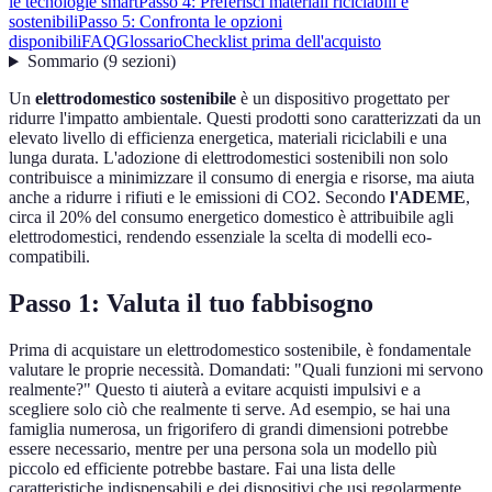
le tecnologie smart
Passo 4: Preferisci materiali riciclabili e
sostenibili
Passo 5: Confronta le opzioni
disponibili
FAQ
Glossario
Checklist prima dell'acquisto
Sommario
(
9
sezioni
)
Un
elettrodomestico sostenibile
è un dispositivo progettato per
ridurre l'impatto ambientale. Questi prodotti sono caratterizzati da un
elevato livello di efficienza energetica, materiali riciclabili e una
lunga durata. L'adozione di elettrodomestici sostenibili non solo
contribuisce a minimizzare il consumo di energia e risorse, ma aiuta
anche a ridurre i rifiuti e le emissioni di CO2. Secondo
l'ADEME
,
circa il 20% del consumo energetico domestico è attribuibile agli
elettrodomestici, rendendo essenziale la scelta di modelli eco-
compatibili.
Passo 1: Valuta il tuo fabbisogno
Prima di acquistare un elettrodomestico sostenibile, è fondamentale
valutare le proprie necessità. Domandati: "Quali funzioni mi servono
realmente?" Questo ti aiuterà a evitare acquisti impulsivi e a
scegliere solo ciò che realmente ti serve. Ad esempio, se hai una
famiglia numerosa, un frigorifero di grandi dimensioni potrebbe
essere necessario, mentre per una persona sola un modello più
piccolo ed efficiente potrebbe bastare. Fai una lista delle
caratteristiche indispensabili e dei dispositivi che usi regolarmente,