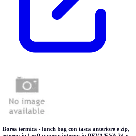
Borsa termica - lunch bag con tasca anteriore e zip,
esterno in kraft paper e interno in PEVA/EVA 24 x