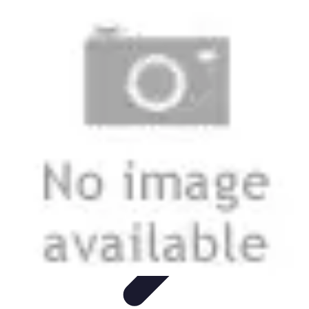
Electro Shopping
Smartphone e Accessori
Elettrodomestici
Sostenibili
Elettrodomestici
Aspirapolvere
Tendenze
Electro Shopping