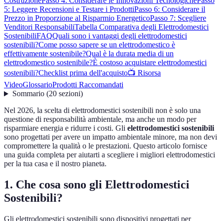
Costruzione
Passo 4: Considerare le Innovazioni Tecnologiche
Passo
5: Leggere Recensioni e Testare i Prodotti
Passo 6: Considerare il
Prezzo in Proporzione al Risparmio Energetico
Passo 7: Scegliere
Venditori Responsabili
Tabella Comparativa degli Elettrodomestici
Sostenibili
FAQ
Quali sono i vantaggi degli elettrodomestici
sostenibili?
Come posso sapere se un elettrodomestico è
effettivamente sostenibile?
Qual è la durata media di un
elettrodomestico sostenibile?
È costoso acquistare elettrodomestici
sostenibili?
Checklist prima dell'acquisto
📺 Risorsa
Video
Glossario
Prodotti Raccomandati
Sommario
(
20
sezioni
)
Nel 2026, la scelta di elettrodomestici sostenibili non è solo una
questione di responsabilità ambientale, ma anche un modo per
risparmiare energia e ridurre i costi. Gli
elettrodomestici sostenibili
sono progettati per avere un impatto ambientale minore, ma non devi
compromettere la qualità o le prestazioni. Questo articolo fornisce
una guida completa per aiutarti a scegliere i migliori elettrodomestici
per la tua casa e il nostro pianeta.
1. Che cosa sono gli Elettrodomestici
Sostenibili?
Gli elettrodomestici sostenibili sono dispositivi progettati per