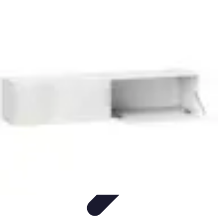
Electro Shopping
Smartphone e Accessori
Elettrodomestici
Sostenibili
Elettrodomestici
Aspirapolvere
Tendenze
Electro Shopping