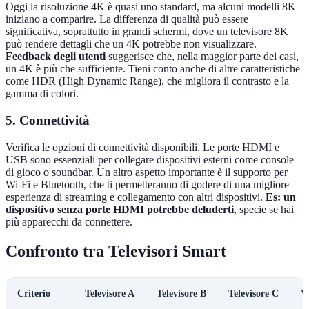
Oggi la risoluzione 4K è quasi uno standard, ma alcuni modelli 8K
iniziano a comparire. La differenza di qualità può essere
significativa, soprattutto in grandi schermi, dove un televisore 8K
può rendere dettagli che un 4K potrebbe non visualizzare.
Feedback degli utenti
suggerisce che, nella maggior parte dei casi,
un 4K è più che sufficiente. Tieni conto anche di altre caratteristiche
come HDR (High Dynamic Range), che migliora il contrasto e la
gamma di colori.
5. Connettività
Verifica le opzioni di connettività disponibili. Le porte HDMI e
USB sono essenziali per collegare dispositivi esterni come console
di gioco o soundbar. Un altro aspetto importante è il supporto per
Wi-Fi e Bluetooth, che ti permetteranno di godere di una migliore
esperienza di streaming e collegamento con altri dispositivi.
Es: un
dispositivo senza porte HDMI potrebbe deluderti
, specie se hai
più apparecchi da connettere.
Confronto tra Televisori Smart
Criterio
Televisore A
Televisore B
Televisore C
V