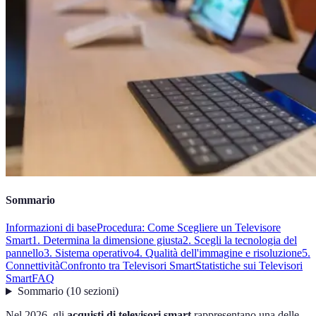
Sommario
Informazioni di base
Procedura: Come Scegliere un Televisore
Smart
1. Determina la dimensione giusta
2. Scegli la tecnologia del
pannello
3. Sistema operativo
4. Qualità dell'immagine e risoluzione
5.
Connettività
Confronto tra Televisori Smart
Statistiche sui Televisori
Smart
FAQ
Sommario
(
10
sezioni
)
Nel 2026, gli
acquisti di televisori smart
rappresentano una delle