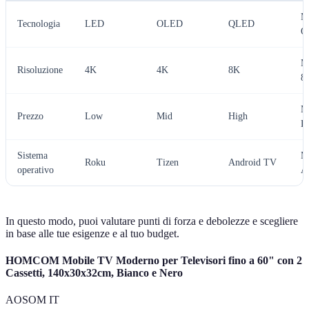
Mi
Tecnologia
LED
OLED
QLED
O
Mi
Risoluzione
4K
4K
8K
8
Mi
Prezzo
Low
Mid
High
L
Sistema
Mi
Roku
Tizen
Android TV
operativo
A
In questo modo, puoi valutare punti di forza e debolezze e scegliere
in base alle tue esigenze e al tuo budget.
HOMCOM Mobile TV Moderno per Televisori fino a 60" con 2
Cassetti, 140x30x32cm, Bianco e Nero
AOSOM IT