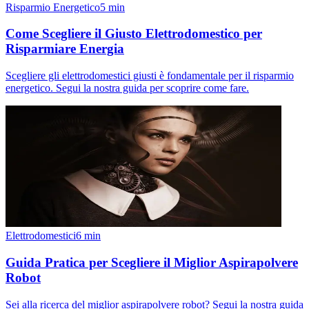
Risparmio Energetico
5
min
Come Scegliere il Giusto Elettrodomestico per
Risparmiare Energia
Scegliere gli elettrodomestici giusti è fondamentale per il risparmio
energetico. Segui la nostra guida per scoprire come fare.
Elettrodomestici
6
min
Guida Pratica per Scegliere il Miglior Aspirapolvere
Robot
Sei alla ricerca del miglior aspirapolvere robot? Segui la nostra guida