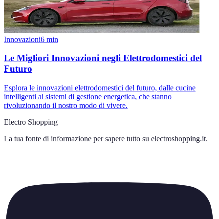
Innovazioni
6
min
Le Migliori Innovazioni negli Elettrodomestici del
Futuro
Esplora le innovazioni elettrodomestici del futuro, dalle cucine
intelligenti ai sistemi di gestione energetica, che stanno
rivoluzionando il nostro modo di vivere.
Electro Shopping
La tua fonte di informazione per sapere tutto su
electroshopping.it
.