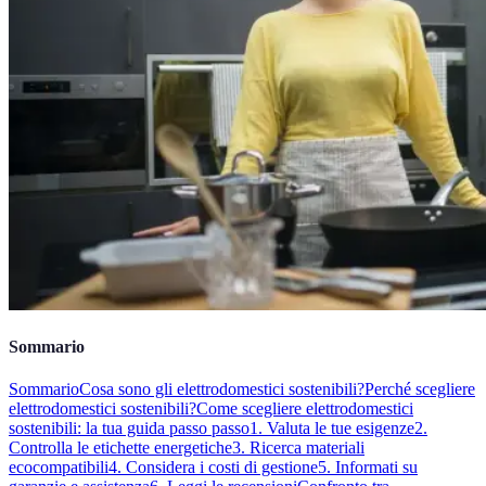
Sommario
Sommario
Cosa sono gli elettrodomestici sostenibili?
Perché scegliere
elettrodomestici sostenibili?
Come scegliere elettrodomestici
sostenibili: la tua guida passo passo
1. Valuta le tue esigenze
2.
Controlla le etichette energetiche
3. Ricerca materiali
ecocompatibili
4. Considera i costi di gestione
5. Informati su