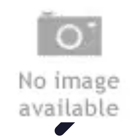
Electro Shopping
Smartphone e Accessori
Elettrodomestici
Sostenibili
Elettrodomestici
Aspirapolvere
Tendenze
Electro Shopping