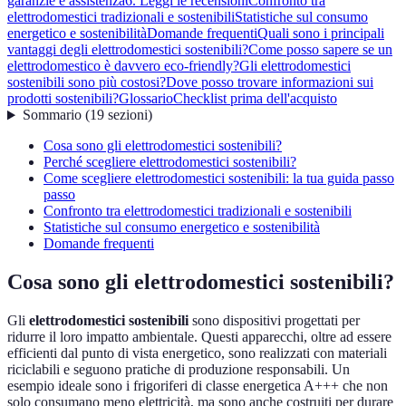
garanzie e assistenza
6. Leggi le recensioni
Confronto tra
elettrodomestici tradizionali e sostenibili
Statistiche sul consumo
energetico e sostenibilità
Domande frequenti
Quali sono i principali
vantaggi degli elettrodomestici sostenibili?
Come posso sapere se un
elettrodomestico è davvero eco-friendly?
Gli elettrodomestici
sostenibili sono più costosi?
Dove posso trovare informazioni sui
prodotti sostenibili?
Glossario
Checklist prima dell'acquisto
Sommario
(
19
sezioni
)
Cosa sono gli elettrodomestici sostenibili?
Perché scegliere elettrodomestici sostenibili?
Come scegliere elettrodomestici sostenibili: la tua guida passo
passo
Confronto tra elettrodomestici tradizionali e sostenibili
Statistiche sul consumo energetico e sostenibilità
Domande frequenti
Cosa sono gli elettrodomestici sostenibili?
Gli
elettrodomestici sostenibili
sono dispositivi progettati per
ridurre il loro impatto ambientale. Questi apparecchi, oltre ad essere
efficienti dal punto di vista energetico, sono realizzati con materiali
riciclabili e seguono pratiche di produzione responsabili. Un
esempio ideale sono i frigoriferi di classe energetica A+++ che non
solo consumano meno elettricità, ma sono anche costruiti per durare