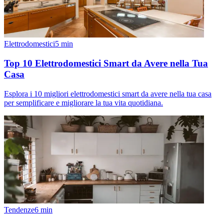
Elettrodomestici
5
min
Top 10 Elettrodomestici Smart da Avere nella Tua
Casa
Esplora i 10 migliori elettrodomestici smart da avere nella tua casa
per semplificare e migliorare la tua vita quotidiana.
Tendenze
6
min