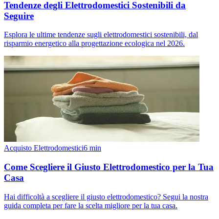
Tendenze degli Elettrodomestici Sostenibili da
Seguire
Esplora le ultime tendenze sugli elettrodomestici sostenibili, dal
risparmio energetico alla progettazione ecologica nel 2026.
Acquisto Elettrodomestici
6
min
Come Scegliere il Giusto Elettrodomestico per la Tua
Casa
Hai difficoltà a scegliere il giusto elettrodomestico? Segui la nostra
guida completa per fare la scelta migliore per la tua casa.