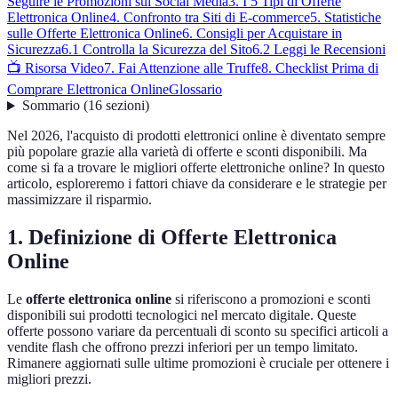
Seguire le Promozioni sui Social Media
3. I 5 Tipi di Offerte
Elettronica Online
4. Confronto tra Siti di E-commerce
5. Statistiche
sulle Offerte Elettronica Online
6. Consigli per Acquistare in
Sicurezza
6.1 Controlla la Sicurezza del Sito
6.2 Leggi le Recensioni
📺 Risorsa Video
7. Fai Attenzione alle Truffe
8. Checklist Prima di
Comprare Elettronica Online
Glossario
Sommario
(
16
sezioni
)
Nel 2026, l'acquisto di prodotti elettronici online è diventato sempre
più popolare grazie alla varietà di offerte e sconti disponibili. Ma
come si fa a trovare le migliori offerte elettroniche online? In questo
articolo, esploreremo i fattori chiave da considerare e le strategie per
massimizzare il risparmio.
1. Definizione di Offerte Elettronica
Online
Le
offerte elettronica online
si riferiscono a promozioni e sconti
disponibili sui prodotti tecnologici nel mercato digitale. Queste
offerte possono variare da percentuali di sconto su specifici articoli a
vendite flash che offrono prezzi inferiori per un tempo limitato.
Rimanere aggiornati sulle ultime promozioni è cruciale per ottenere i
migliori prezzi.