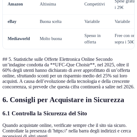
Spese gratui
Amazon
Altissima
Competitivi
i 29€
eBay
Buona scelta
Variabile
Variabile
Spesso in
Free con ord
Mediaworld
Molto buona
offerta
sopra i 50€
## 5. Statistiche sulle Offerte Elettronica Online Secondo
un’indagine condotta da **UFC-Que Choisir**, nel 2025, oltre il
60% degli utenti hanno dichiarato di aver approfittato di un’offerta
online, sfruttando sconti per un risparmio medio del 25% sui loro
acquisti. A causa dell’evoluzione della tecnologia e della crescente
concorrenza, si prevede che questa cifra continuerà a salire nel 2026.
6. Consigli per Acquistare in Sicurezza
6.1 Controlla la Sicurezza del Sito
Quando acquistate online, verificate sempre che il sito sia sicuro.
Controllate la presenza di 'https://' nella barra degli indirizzi e cerca
recensioni di altri utenti.