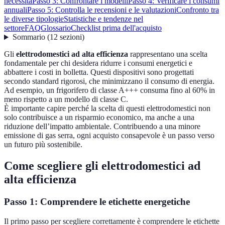
necessità
Passo 3: Confrontare i modelli
Passo 4: Verificare i consumi
annuali
Passo 5: Controlla le recensioni e le valutazioni
Confronto tra
le diverse tipologie
Statistiche e tendenze nel
settore
FAQ
Glossario
Checklist prima dell'acquisto
Sommario
(
12
sezioni
)
Gli
elettrodomestici ad alta efficienza
rappresentano una scelta
fondamentale per chi desidera ridurre i consumi energetici e
abbattere i costi in bolletta. Questi dispositivi sono progettati
secondo standard rigorosi, che minimizzano il consumo di energia.
Ad esempio, un frigorifero di classe A+++ consuma fino al 60% in
meno rispetto a un modello di classe C.
È importante capire perché la scelta di questi elettrodomestici non
solo contribuisce a un risparmio economico, ma anche a una
riduzione dell’impatto ambientale. Contribuendo a una minore
emissione di gas serra, ogni acquisto consapevole è un passo verso
un futuro più sostenibile.
Come scegliere gli elettrodomestici ad
alta efficienza
Passo 1: Comprendere le etichette energetiche
Il primo passo per scegliere correttamente è comprendere le etichette