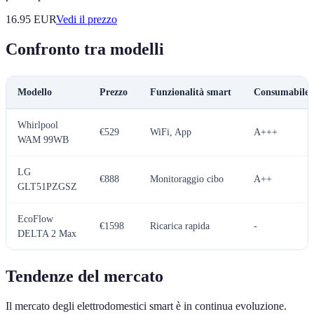
16.95
EUR
Vedi il prezzo
Confronto tra modelli
Modello
Prezzo
Funzionalità smart
Consumabile e
Whirlpool
€529
WiFi, App
A+++
WAM 99WB
LG
€888
Monitoraggio cibo
A++
GLT51PZGSZ
EcoFlow
€1598
Ricarica rapida
-
DELTA 2 Max
Tendenze del mercato
Il mercato degli elettrodomestici smart è in continua evoluzione.