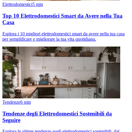
Elettrodomestici
5
min
Top 10 Elettrodomestici Smart da Avere nella Tua
Casa
Esplora i 10 migliori elettrodomestici smart da avere nella tua casa
per semplificare e migliorare la tua vita quotidiana.
Tendenze
6
min
Tendenze degli Elettrodomestici Sostenibili da
Seguire
Esplora le ultime tendenze sugli elettrodomestici sostenibili, dal