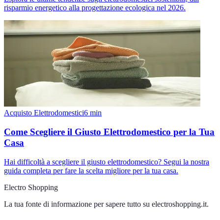
risparmio energetico alla progettazione ecologica nel 2026.
Acquisto Elettrodomestici
6
min
Come Scegliere il Giusto Elettrodomestico per la Tua
Casa
Hai difficoltà a scegliere il giusto elettrodomestico? Segui la nostra
guida completa per fare la scelta migliore per la tua casa.
Electro Shopping
La tua fonte di informazione per sapere tutto su
electroshopping.it
.