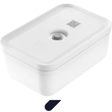
Electro Shopping
Smartphone e Accessori
Elettrodomestici
Sostenibili
Elettrodomestici
Aspirapolvere
Tendenze
Electro Shopping