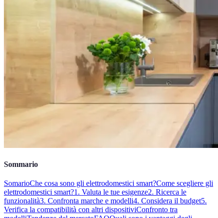
Sommario
Somario
Che cosa sono gli elettrodomestici smart?
Come scegliere gli
elettrodomestici smart?
1. Valuta le tue esigenze
2. Ricerca le
funzionalità
3. Confronta marche e modelli
4. Considera il budget
5.
Verifica la compatibilità con altri dispositivi
Confronto tra