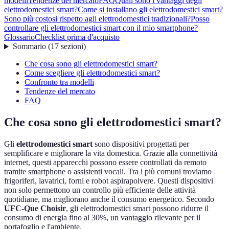
modelli
Tendenze del mercato
FAQ
Quali sono i vantaggi degli
elettrodomestici smart?
Come si installano gli elettrodomestici smart?
Sono più costosi rispetto agli elettrodomestici tradizionali?
Posso
controllare gli elettrodomestici smart con il mio smartphone?
Glossario
Checklist prima d'acquisto
Sommario
(
17
sezioni
)
Che cosa sono gli elettrodomestici smart?
Come scegliere gli elettrodomestici smart?
Confronto tra modelli
Tendenze del mercato
FAQ
Che cosa sono gli elettrodomestici smart?
Gli
elettrodomestici smart
sono dispositivi progettati per
semplificare e migliorare la vita domestica. Grazie alla connettività
internet, questi apparecchi possono essere controllati da remoto
tramite smartphone o assistenti vocali. Tra i più comuni troviamo
frigoriferi, lavatrici, forni e robot aspirapolvere. Questi dispositivi
non solo permettono un controllo più efficiente delle attività
quotidiane, ma migliorano anche il consumo energetico. Secondo
UFC-Que Choisir
, gli elettrodomestici smart possono ridurre il
consumo di energia fino al 30%, un vantaggio rilevante per il
portafoglio e l'ambiente.