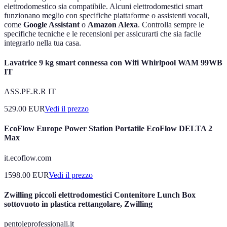
elettrodomestico sia compatibile. Alcuni elettrodomestici smart
funzionano meglio con specifiche piattaforme o assistenti vocali,
come
Google Assistant
o
Amazon Alexa
. Controlla sempre le
specifiche tecniche e le recensioni per assicurarti che sia facile
integrarlo nella tua casa.
Lavatrice 9 kg smart connessa con Wifi Whirlpool WAM 99WB
IT
ASS.PE.R.R IT
529.00
EUR
Vedi il prezzo
EcoFlow Europe Power Station Portatile EcoFlow DELTA 2
Max
it.ecoflow.com
1598.00
EUR
Vedi il prezzo
Zwilling piccoli elettrodomestici Contenitore Lunch Box
sottovuoto in plastica rettangolare, Zwilling
pentoleprofessionali.it