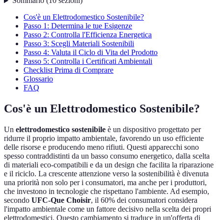
Sommario
(
10
sezioni
)
Cos'è un Elettrodomestico Sostenibile?
Passo 1: Determina le tue Esigenze
Passo 2: Controlla l'Efficienza Energetica
Passo 3: Scegli Materiali Sostenibili
Passo 4: Valuta il Ciclo di Vita del Prodotto
Passo 5: Controlla i Certificati Ambientali
Checklist Prima di Comprare
Glossario
FAQ
Cos'è un Elettrodomestico Sostenibile?
Un
elettrodomestico sostenibile
è un dispositivo progettato per
ridurre il proprio impatto ambientale, favorendo un uso efficiente
delle risorse e producendo meno rifiuti. Questi apparecchi sono
spesso contraddistinti da un basso consumo energetico, dalla scelta
di materiali eco-compatibili e da un design che facilita la riparazione
e il riciclo. La crescente attenzione verso la sostenibilità è divenuta
una priorità non solo per i consumatori, ma anche per i produttori,
che investono in tecnologie che rispettano l'ambiente. Ad esempio,
secondo
UFC-Que Choisir
, il 60% dei consumatori considera
l'impatto ambientale come un fattore decisivo nella scelta dei propri
elettrodomestici. Questo cambiamento si traduce in un'offerta di