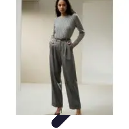
Electro Shopping
Smartphone e Accessori
Elettrodomestici
Sostenibili
Elettrodomestici
Aspirapolvere
Tendenze
Electro Shopping