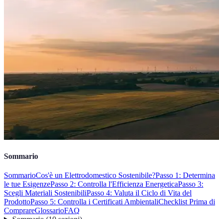
Sommario
Sommario
Cos'è un Elettrodomestico Sostenibile?
Passo 1: Determina
le tue Esigenze
Passo 2: Controlla l'Efficienza Energetica
Passo 3:
Scegli Materiali Sostenibili
Passo 4: Valuta il Ciclo di Vita del
Prodotto
Passo 5: Controlla i Certificati Ambientali
Checklist Prima di
Comprare
Glossario
FAQ