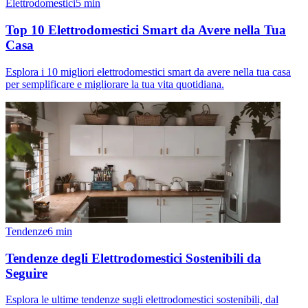
Elettrodomestici
5
min
Top 10 Elettrodomestici Smart da Avere nella Tua
Casa
Esplora i 10 migliori elettrodomestici smart da avere nella tua casa
per semplificare e migliorare la tua vita quotidiana.
Tendenze
6
min
Tendenze degli Elettrodomestici Sostenibili da
Seguire
Esplora le ultime tendenze sugli elettrodomestici sostenibili, dal