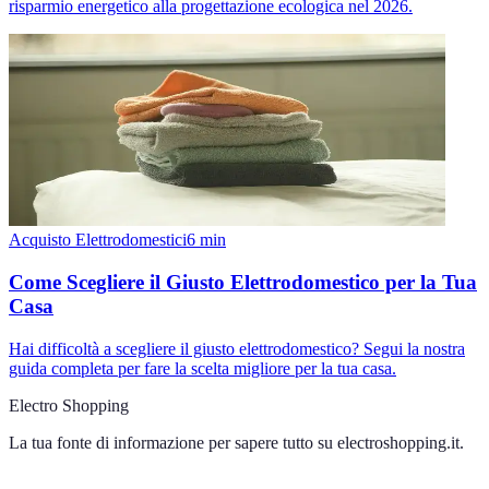
risparmio energetico alla progettazione ecologica nel 2026.
Acquisto Elettrodomestici
6
min
Come Scegliere il Giusto Elettrodomestico per la Tua
Casa
Hai difficoltà a scegliere il giusto elettrodomestico? Segui la nostra
guida completa per fare la scelta migliore per la tua casa.
Electro Shopping
La tua fonte di informazione per sapere tutto su
electroshopping.it
.