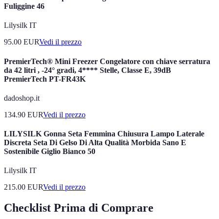
Fuliggine 46
Lilysilk IT
95.00
EUR
Vedi il prezzo
PremierTech® Mini Freezer Congelatore con chiave serratura
da 42 litri , -24° gradi, 4**** Stelle, Classe E, 39dB
PremierTech PT-FR43K
dadoshop.it
134.90
EUR
Vedi il prezzo
LILYSILK Gonna Seta Femmina Chiusura Lampo Laterale
Discreta Seta Di Gelso Di Alta Qualità Morbida Sano E
Sostenibile Giglio Bianco 50
Lilysilk IT
215.00
EUR
Vedi il prezzo
Checklist Prima di Comprare