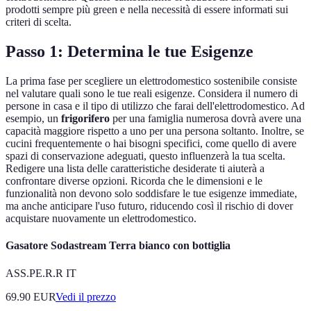
prodotti sempre più green e nella necessità di essere informati sui
criteri di scelta.
Passo 1: Determina le tue Esigenze
La prima fase per scegliere un elettrodomestico sostenibile consiste
nel valutare quali sono le tue reali esigenze. Considera il numero di
persone in casa e il tipo di utilizzo che farai dell'elettrodomestico. Ad
esempio, un
frigorifero
per una famiglia numerosa dovrà avere una
capacità maggiore rispetto a uno per una persona soltanto. Inoltre, se
cucini frequentemente o hai bisogni specifici, come quello di avere
spazi di conservazione adeguati, questo influenzerà la tua scelta.
Redigere una lista delle caratteristiche desiderate ti aiuterà a
confrontare diverse opzioni. Ricorda che le dimensioni e le
funzionalità non devono solo soddisfare le tue esigenze immediate,
ma anche anticipare l'uso futuro, riducendo così il rischio di dover
acquistare nuovamente un elettrodomestico.
Gasatore Sodastream Terra bianco con bottiglia
ASS.PE.R.R IT
69.90
EUR
Vedi il prezzo