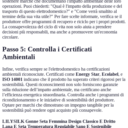
sostenere marche che documentano l'impatto ambientale delle loro
operazioni. Puoi chiederti: "Qual è l'impatto della produzione e del
trasporto di questo elettrodomestico?" e "Come verrà smaltito al
termine della sua vita utile?" Per fare scelte informate, verifica se il
produttore offre programmi di recupero e riciclo per i propri prodotti.
La consapevolezza del ciclo di vita non solo aiuta a prendere
decisioni più responsabili, ma anche a promuovere un'economia
circolare.
Passo 5: Controlla i Certificati
Ambientali
Infine, verifica sempre se l'elettrodomestico ha certificazioni
ambientali riconosciute. Certificati come
Energy Star
,
Ecolabel
, e
ISO 14001
indicano che il prodotto ha superato criteri rigorosi per la
sostenibilità. Questi riconoscimenti non solo forniscono garanzie
sulla riduzione dell’impatto ambientale, ma certificano anche
l’efficienza energetica straordinaria. Controlla anche i programmi di
ricondizionamento e le iniziative di sostenibilità del produttore.
Optare per marchi che dimostrano un impegno tangibile per la
sostenibilità può rendere ogni acquisto più consapevole.
LILYSILK Gonne Seta Femmina Design Classico E Dritto
Lana E Seta Temperatura Regolabile Sano E Sostenibile