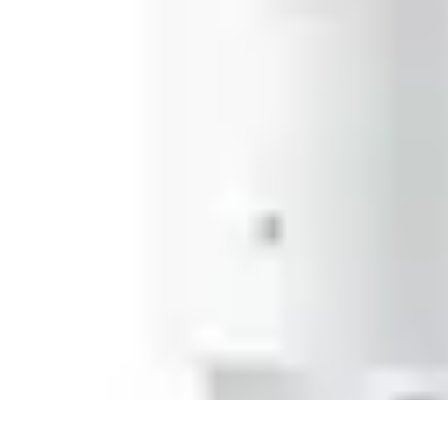
Electro Shopping
Smartphone e Accessori
Elettrodomestici Sostenibili
Elettrodomestici
As
Electro Shopping