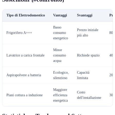
Tipo di Elettrodomestico
Vantaggi
Svantaggi
Pre
Basso
Prezzo iniziale
Frigorifero A+++
consumo
800
più alto
energetico
Minor
Lavatrice a carica frontale
consumo
Richiede spazio
400
acqua
Ecologico,
Capacità
Aspirapolvere a batteria
200
silenzioso
limitata
Maggiore
Costo
Piani cottura a induzione
efficienza
300
dell'installazione
energetica