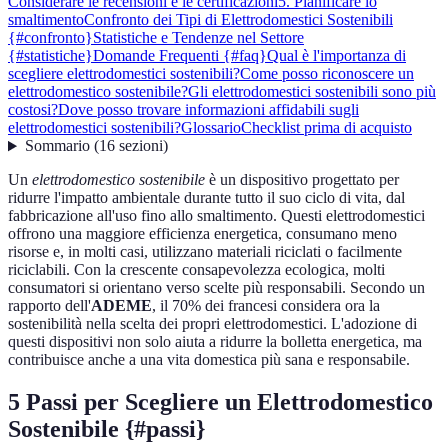
Considerare le recensioni e le certificazioni
5. Pianificare lo
smaltimento
Confronto dei Tipi di Elettrodomestici Sostenibili
{#confronto}
Statistiche e Tendenze nel Settore
{#statistiche}
Domande Frequenti {#faq}
Qual è l'importanza di
scegliere elettrodomestici sostenibili?
Come posso riconoscere un
elettrodomestico sostenibile?
Gli elettrodomestici sostenibili sono più
costosi?
Dove posso trovare informazioni affidabili sugli
elettrodomestici sostenibili?
Glossario
Checklist prima di acquisto
Sommario
(
16
sezioni
)
Un
elettrodomestico sostenibile
è un dispositivo progettato per
ridurre l'impatto ambientale durante tutto il suo ciclo di vita, dal
fabbricazione all'uso fino allo smaltimento. Questi elettrodomestici
offrono una maggiore efficienza energetica, consumano meno
risorse e, in molti casi, utilizzano materiali riciclati o facilmente
riciclabili. Con la crescente consapevolezza ecologica, molti
consumatori si orientano verso scelte più responsabili. Secondo un
rapporto dell'
ADEME
, il 70% dei francesi considera ora la
sostenibilità nella scelta dei propri elettrodomestici. L'adozione di
questi dispositivi non solo aiuta a ridurre la bolletta energetica, ma
contribuisce anche a una vita domestica più sana e responsabile.
5 Passi per Scegliere un Elettrodomestico
Sostenibile {#passi}