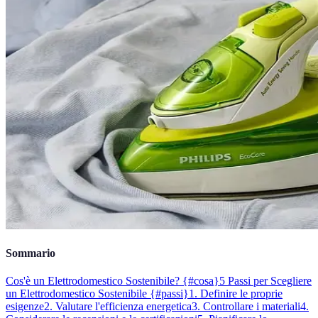
Sommario
Cos'è un Elettrodomestico Sostenibile? {#cosa}
5 Passi per Scegliere
un Elettrodomestico Sostenibile {#passi}
1. Definire le proprie
esigenze
2. Valutare l'efficienza energetica
3. Controllare i materiali
4.