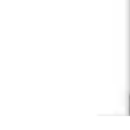
Electro Shopping
Smartphone e Accessori
Elettrodomestici Sostenibili
Elettrodomestici
As
Electro Shopping