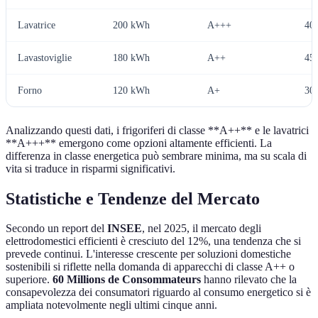
Lavatrice
200 kWh
A+++
40€
Lavastoviglie
180 kWh
A++
45€
Forno
120 kWh
A+
30€
Analizzando questi dati, i frigoriferi di classe **A++** e le lavatrici
**A+++** emergono come opzioni altamente efficienti. La
differenza in classe energetica può sembrare minima, ma su scala di
vita si traduce in risparmi significativi.
Statistiche e Tendenze del Mercato
Secondo un report del
INSEE
, nel 2025, il mercato degli
elettrodomestici efficienti è cresciuto del 12%, una tendenza che si
prevede continui. L'interesse crescente per soluzioni domestiche
sostenibili si riflette nella domanda di apparecchi di classe A++ o
superiore.
60 Millions de Consommateurs
hanno rilevato che la
consapevolezza dei consumatori riguardo al consumo energetico si è
ampliata notevolmente negli ultimi cinque anni.