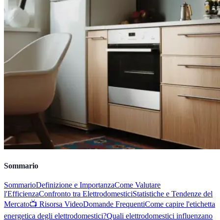
Sommario
Sommario
Definizione e Importanza
Come Valutare
l'Efficienza
Confronto tra Elettrodomestici
Statistiche e Tendenze del
Mercato
📺 Risorsa Video
Domande Frequenti
Come capire l'etichetta
energetica degli elettrodomestici?
Quali elettrodomestici influenzano