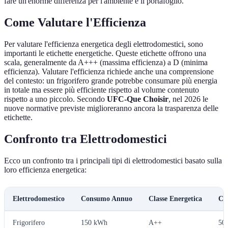
fare un'enorme differenza per l'ambiente e il portafoglio.
Come Valutare l'Efficienza
Per valutare l'efficienza energetica degli elettrodomestici, sono
importanti le etichette energetiche. Queste etichette offrono una
scala, generalmente da A+++ (massima efficienza) a D (minima
efficienza). Valutare l'efficienza richiede anche una comprensione
del contesto: un frigorifero grande potrebbe consumare più energia
in totale ma essere più efficiente rispetto al volume contenuto
rispetto a uno piccolo. Secondo
UFC-Que Choisir
, nel 2026 le
nuove normative previste miglioreranno ancora la trasparenza delle
etichette.
Confronto tra Elettrodomestici
Ecco un confronto tra i principali tipi di elettrodomestici basato sulla
loro efficienza energetica:
Elettrodomestico
Consumo Annuo
Classe Energetica
Cos
Frigorifero
150 kWh
A++
50€