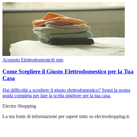
Acquisto Elettrodomestici
6
min
Come Scegliere il Giusto Elettrodomestico per la Tua
Casa
Hai difficoltà a scegliere il giusto elettrodomestico? Segui la nostra
guida completa per fare la scelta migliore per la tua casa.
Electro Shopping
La tua fonte di informazione per sapere tutto su
electroshopping.it
.