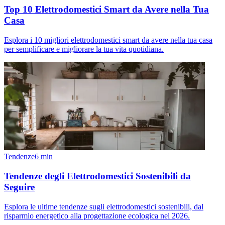
Top 10 Elettrodomestici Smart da Avere nella Tua
Casa
Esplora i 10 migliori elettrodomestici smart da avere nella tua casa
per semplificare e migliorare la tua vita quotidiana.
Tendenze
6
min
Tendenze degli Elettrodomestici Sostenibili da
Seguire
Esplora le ultime tendenze sugli elettrodomestici sostenibili, dal
risparmio energetico alla progettazione ecologica nel 2026.