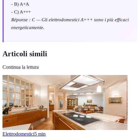
- B) A+A
- C) A+++
Réponse : C — Gli elettrodomestici A+++ sono i più efficaci
energeticamente.
Articoli simili
Continua la lettura
Elettrodomestici
5
min