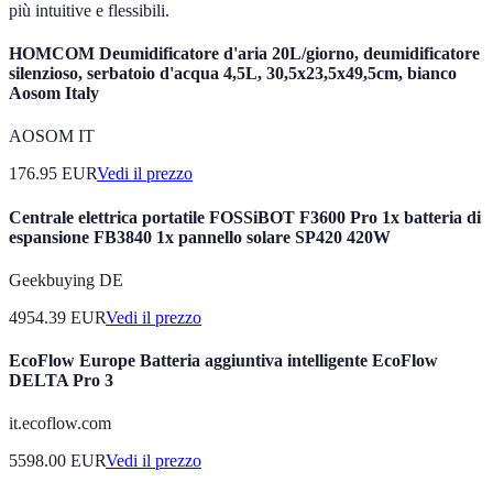
più intuitive e flessibili.
HOMCOM Deumidificatore d'aria 20L/giorno, deumidificatore
silenzioso, serbatoio d'acqua 4,5L, 30,5x23,5x49,5cm, bianco
Aosom Italy
AOSOM IT
176.95
EUR
Vedi il prezzo
Centrale elettrica portatile FOSSiBOT F3600 Pro 1x batteria di
espansione FB3840 1x pannello solare SP420 420W
Geekbuying DE
4954.39
EUR
Vedi il prezzo
EcoFlow Europe Batteria aggiuntiva intelligente EcoFlow
DELTA Pro 3
it.ecoflow.com
5598.00
EUR
Vedi il prezzo