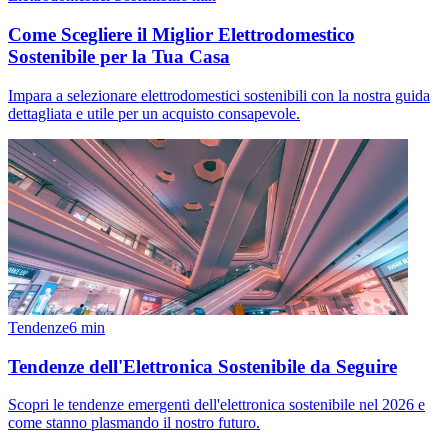
Come Scegliere il Miglior Elettrodomestico
Sostenibile per la Tua Casa
Impara a selezionare elettrodomestici sostenibili con la nostra guida
dettagliata e utile per un acquisto consapevole.
Tendenze
6
min
Tendenze dell'Elettronica Sostenibile da Seguire
Scopri le tendenze emergenti dell'elettronica sostenibile nel 2026 e
come stanno plasmando il nostro futuro.