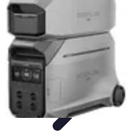
Electro Shopping
Smartphone e Accessori
Elettrodomestici
Sostenibili
Elettrodomestici
Aspirapolvere
Tendenze
Electro Shopping