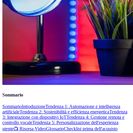
Sommario
Sommario
Introduzione
Tendenza 1: Automazione e intelligenza
artificiale
Tendenza 2: Sostenibilità e efficienza energetica
Tendenza
3: Integrazione con dispositivi IoT
Tendenza 4: Gestione remota e
controllo vocale
Tendenza 5: Personalizzazione dell'esperienza
utente
📺 Risorsa Video
Glossario
Checklist prima dell'acquisto