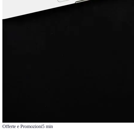
Offerte e Promozioni
5
min