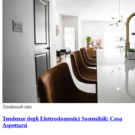
Tendenze
6
min
Tendenze degli Elettrodomestici Sostenibili: Cosa
Aspettarsi