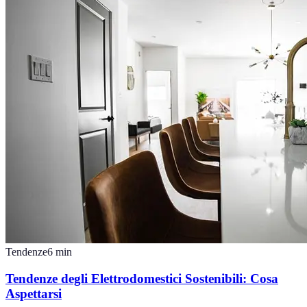
Tendenze
6
min
Tendenze degli Elettrodomestici Sostenibili: Cosa
Aspettarsi