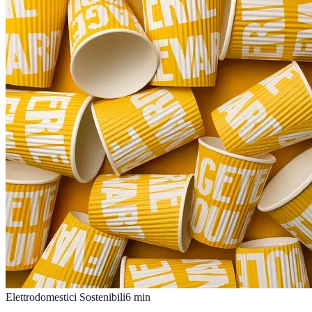
Elettrodomestici Sostenibili
6
min