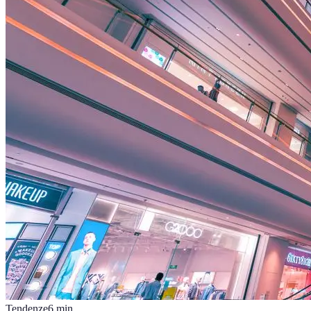
Tendenze
6
min