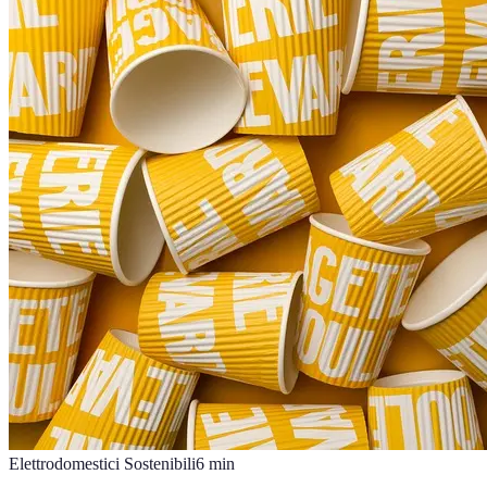
Elettrodomestici Sostenibili
6
min