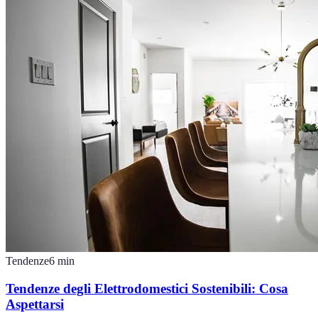
Tendenze
6
min
Tendenze degli Elettrodomestici Sostenibili: Cosa
Aspettarsi