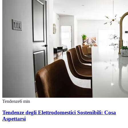
Tendenze
6
min
Tendenze degli Elettrodomestici Sostenibili: Cosa
Aspettarsi