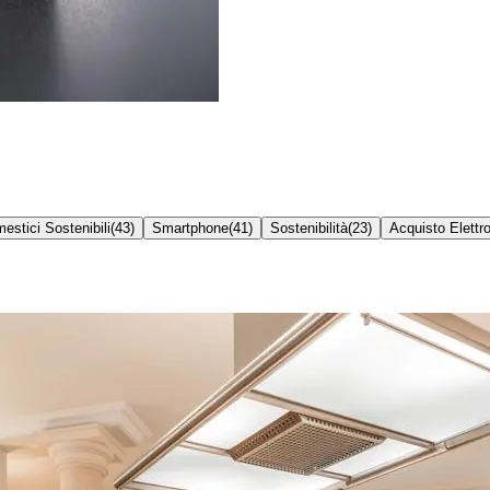
estici Sostenibili
(
43
)
Smartphone
(
41
)
Sostenibilità
(
23
)
Acquisto Elettr