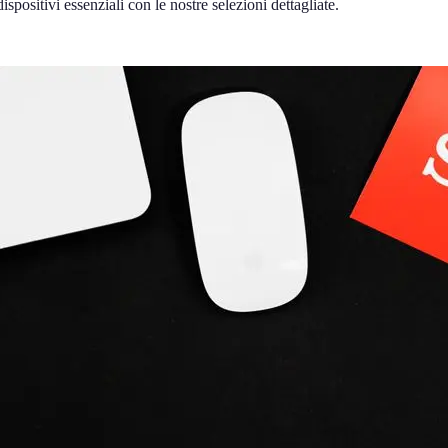
spositivi essenziali con le nostre selezioni dettagliate.