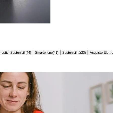
estici Sostenibili
(
44
)
Smartphone
(
41
)
Sostenibilità
(
23
)
Acquisto Elettr