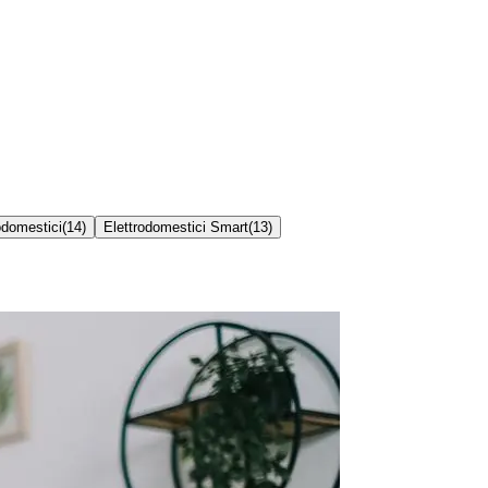
odomestici
(
14
)
Elettrodomestici Smart
(
13
)