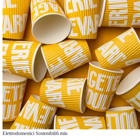
Elettrodomestici Sostenibili
6
min