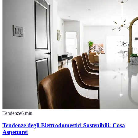
Tendenze
6
min
Tendenze degli Elettrodomestici Sostenibili: Cosa
Aspettarsi