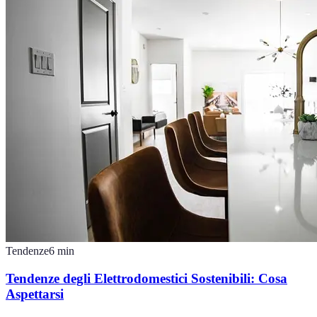
Tendenze
6
min
Tendenze degli Elettrodomestici Sostenibili: Cosa
Aspettarsi