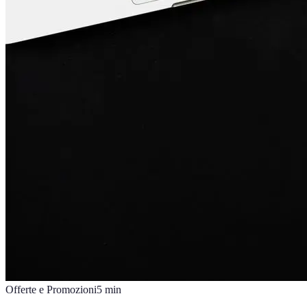
Offerte e Promozioni
5
min