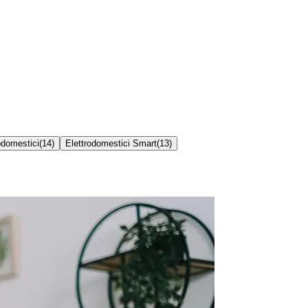
odomestici
(
14
)
Elettrodomestici Smart
(
13
)