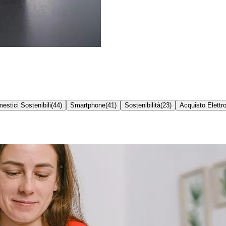
estici Sostenibili
(
44
)
Smartphone
(
41
)
Sostenibilità
(
23
)
Acquisto Elettr