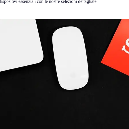
spositivi essenziali con le nostre selezioni dettagliate.