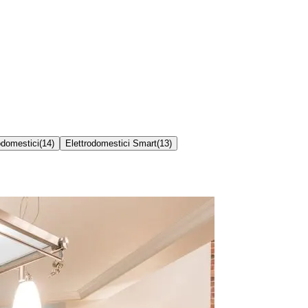
odomestici
(
14
)
Elettrodomestici Smart
(
13
)