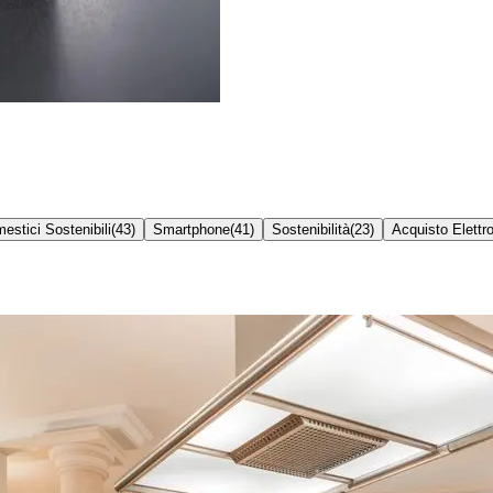
estici Sostenibili
(
43
)
Smartphone
(
41
)
Sostenibilità
(
23
)
Acquisto Elettr