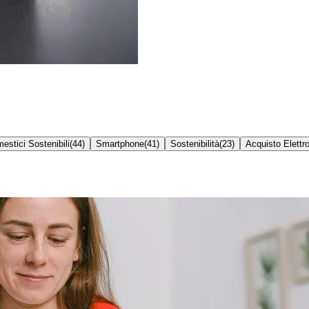
estici Sostenibili
(
44
)
Smartphone
(
41
)
Sostenibilità
(
23
)
Acquisto Elettr