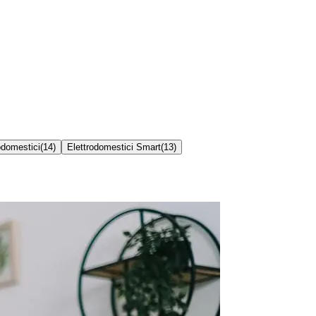
odomestici
(
14
)
Elettrodomestici Smart
(
13
)