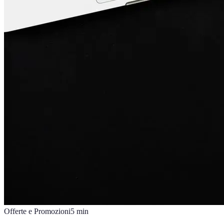
Offerte e Promozioni
5
min