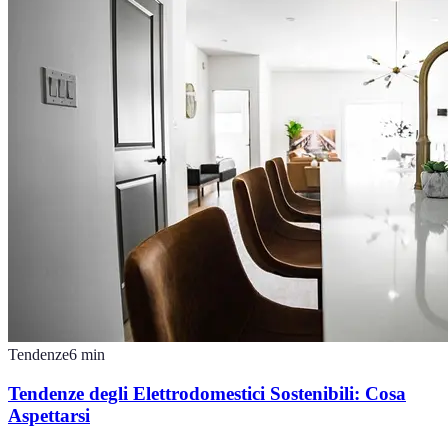
Tendenze
6
min
Tendenze degli Elettrodomestici Sostenibili: Cosa
Aspettarsi