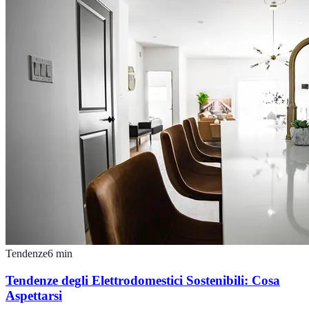
Tendenze
6
min
Tendenze degli Elettrodomestici Sostenibili: Cosa
Aspettarsi