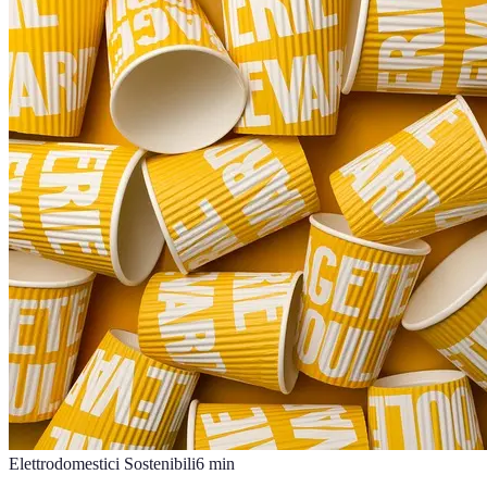
Elettrodomestici Sostenibili
6
min